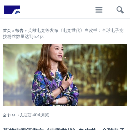
导
搜
航
索
英雄电竞等发布《电竞世代》白皮书：全球电子竞
首页
»
报告
»
技粉丝数量达到6.4亿
1月前
404浏览
全球TMT
•