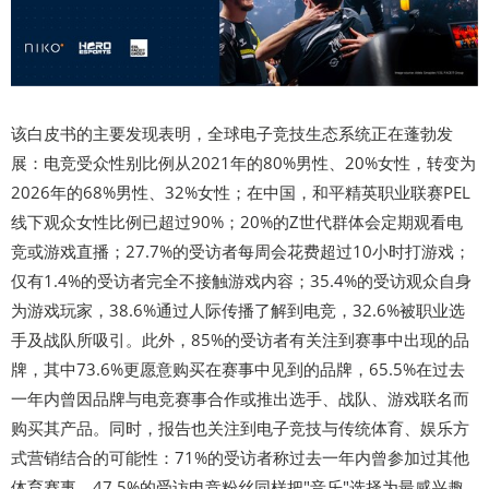
该白皮书的主要发现表明，全球电子竞技生态系统正在蓬勃发
展：电竞受众性别比例从2021年的80%男性、20%女性，转变为
2026年的68%男性、32%女性；在中国，和平精英职业联赛PEL
线下观众女性比例已超过90%；20%的Z世代群体会定期观看电
竞或游戏直播；27.7%的受访者每周会花费超过10小时打游戏；
仅有1.4%的受访者完全不接触游戏内容；35.4%的受访观众自身
为游戏玩家，38.6%通过人际传播了解到电竞，32.6%被职业选
手及战队所吸引。此外，85%的受访者有关注到赛事中出现的品
牌，其中73.6%更愿意购买在赛事中见到的品牌，65.5%在过去
一年内曾因品牌与电竞赛事合作或推出选手、战队、游戏联名而
购买其产品。同时，报告也关注到电子竞技与传统体育、娱乐方
式营销结合的可能性：71%的受访者称过去一年内曾参加过其他
体育赛事，47.5%的受访电竞粉丝同样把"音乐"选择为最感兴趣