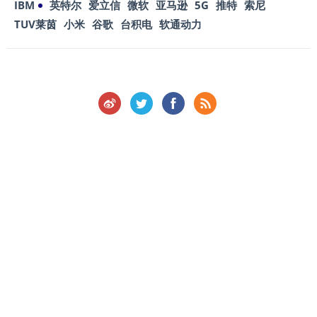
IBM
英特尔
爱立信
微软
亚马逊
5G
推特
索尼
TUV莱茵
小米
谷歌
台积电
软通动力