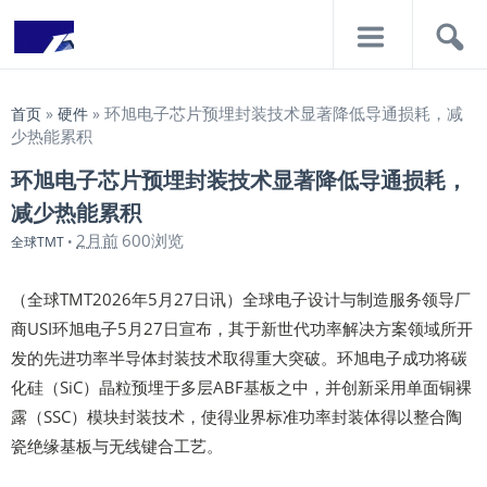
导
搜
航
索
环旭电子芯片预埋封装技术显著降低导通损耗，减
首页
»
硬件
»
少热能累积
环旭电子芯片预埋封装技术显著降低导通损耗，
减少热能累积
2月前
600浏览
全球TMT
•
（全球TMT2026年5月27日讯）全球电子设计与制造服务领导厂
商USI环旭电子5月27日宣布，其于新世代功率解决方案领域所开
发的先进功率半导体封装技术取得重大突破。环旭电子成功将碳
化硅（SiC）晶粒预埋于多层ABF基板之中，并创新采用单面铜裸
露（SSC）模块封装技术，使得业界标准功率封装体得以整合陶
瓷绝缘基板与无线键合工艺。