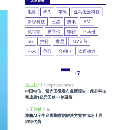
文章标签
浪潮
华为
苹果
亚马逊云科技
新思科技
三星
腾讯
IBM
英特尔
爱立信
微软
亚马逊
5G
推特
索尼
TUV莱茵
小米
谷歌
台积电
软通动力
+7
企业快讯
/ express-news
中国电信、紫光国微发布业绩报告；此芯科技
完成超1亿元天使++轮融资
人工智能
/ ai
澳鹏AI全生命周期数据解决方案在市场上具
独特优势