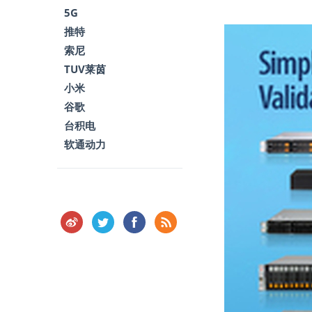
5G
推特
索尼
TUV莱茵
小米
谷歌
台积电
软通动力