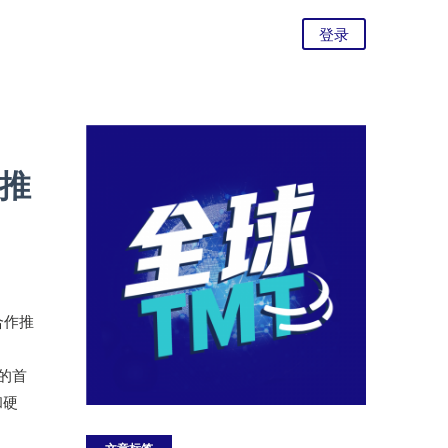
登录
作推
e合作推
供的首
和硬