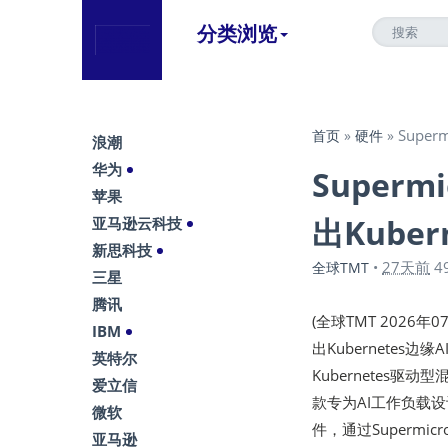
分类浏览
Super
首页
»
硬件
»
浪潮
华为
Superm
苹果
出Kuber
亚马逊云科技
新思科技
27天前
4
全球TMT
•
三星
腾讯
(全球TMT 2026年07月
IBM
出Kubernetes边
英特尔
Kubernetes驱动型混
爱立信
款专为AI工作负载设
微软
件，通过Supermi
亚马逊