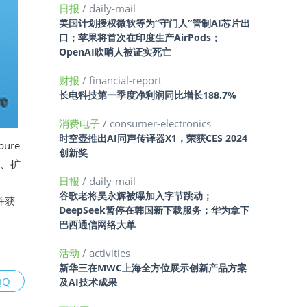
日报
/ daily-mail
美国计划授权微软等为“守门人”管制AI芯片出
口；苹果将首次在印度生产AirPods；
OpenAI吹哨人被证实死亡
财报
/ financial-report
长电科技第一季度净利润同比增长188.7%
消费电子
/ consumer-electronics
时空壶推出AI同声传译器X1，荣获CES 2024
pure
创新奖
理、扩
日报
/ daily-mail
谷歌老将吴永辉被曝加入字节跳动；
并获
DeepSeek暂停在韩国新下载服务；华为拿下
巴西通信网络大单
活动
/ activities
新华三在MWC上海全方位展示创新产品方案
QQ
及AI技术成果