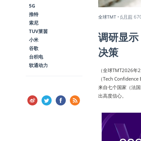
5G
推特
6月前
67
全球TMT
•
索尼
TUV莱茵
调研显示
小米
谷歌
决策
台积电
软通动力
（全球TMT2026年
（Tech Confid
来自七个国家（法国
出高度信心。