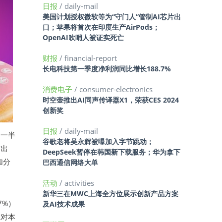
日报
/ daily-mail
美国计划授权微软等为“守门人”管制AI芯片出
口；苹果将首次在印度生产AirPods；
OpenAI吹哨人被证实死亡
财报
/ financial-report
长电科技第一季度净利润同比增长188.7%
消费电子
/ consumer-electronics
时空壶推出AI同声传译器X1，荣获CES 2024
创新奖
日报
/ daily-mail
近一半
谷歌老将吴永辉被曝加入字节跳动；
突出
DeepSeek暂停在韩国新下载服务；华为拿下
加分
巴西通信网络大单
活动
/ activities
新华三在MWC上海全方位展示创新产品方案
7%）
及AI技术成果
在对本