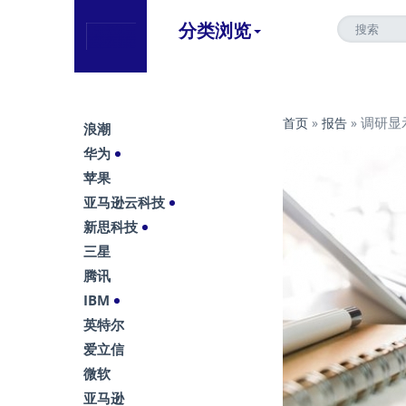
分类浏览
调研显
首页
»
报告
»
浪潮
华为
苹果
亚马逊云科技
新思科技
三星
腾讯
IBM
英特尔
爱立信
微软
亚马逊