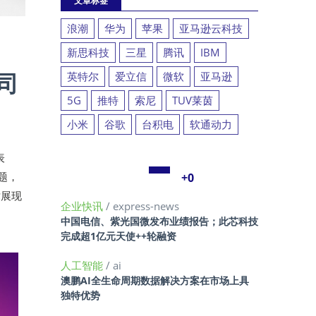
文章标签
浪潮
华为
苹果
亚马逊云科技
新思科技
三星
腾讯
IBM
司
英特尔
爱立信
微软
亚马逊
5G
推特
索尼
TUV莱茵
小米
谷歌
台积电
软通动力
表
议题，
+0
术展现
企业快讯
/ express-news
中国电信、紫光国微发布业绩报告；此芯科技
完成超1亿元天使++轮融资
人工智能
/ ai
澳鹏AI全生命周期数据解决方案在市场上具
独特优势