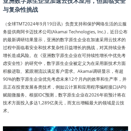
亚洲数字原生企业加速云技术应用，但面临安全
与复杂性挑战
（全球TMT2024年9月19日讯）负责支持和保护网络生活的云服
务提供商阿卡迈技术公司(Akamai Technologies, Inc.)，近日公布
的最新调研结果显示，亚洲的数字原生企业在加速采用云技术的
过程中面临着安全和技术复杂性日益增长的挑战，对其持续业务
增长造成风险。在《亚洲数字原生企业在可持续性增长中优先考
虑安全性》的研究中，数字原生企业被定义为在采用新技术方面
积极进取、紧跟潮流以满足客户需求。Akamai调研显示，有超
90%的数字原生企业优先考虑未来12个月内的效率和生产率，并
且正在投资发展各类技术，例如云计算和应用程序编程接口(API)
赋能微服务。根据IDC预测，数字原生企业在2026年前预计将在
技术方面投入多达1,289亿美元，而支出增幅最大的领域是云技
术。