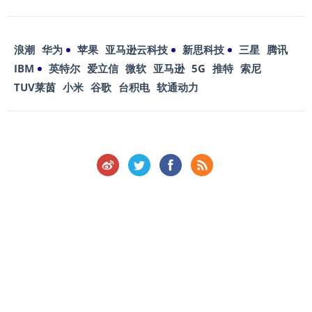
浪潮
华为
苹果
亚马逊云科技
新思科技
三星
腾讯
IBM
英特尔
爱立信
微软
亚马逊
5G
推特
索尼
TUV莱茵
小米
谷歌
台积电
软通动力