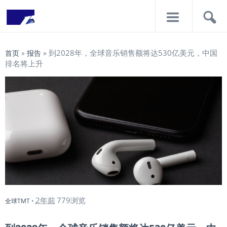
导
搜
航
索
到2028年，全球音乐销售额将达530亿美元，中国
首页
»
报告
»
排名将上升
2年前
779浏览
全球TMT
•