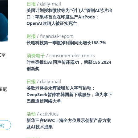
日报
/ daily-mail
美国计划授权微软等为“守门人”管制AI芯片出
口；苹果将首次在印度生产AirPods；
OpenAI吹哨人被证实死亡
财报
/ financial-report
长电科技第一季度净利润同比增长188.7%
C至
消费电子
/ consumer-electronics
时空壶推出AI同声传译器X1，荣获CES 2024
创新奖
日报
/ daily-mail
谷歌老将吴永辉被曝加入字节跳动；
慕尼
DeepSeek暂停在韩国新下载服务；华为拿下
巴西通信网络大单
活动
/ activities
新华三在MWC上海全方位展示创新产品方案
QQ
及AI技术成果