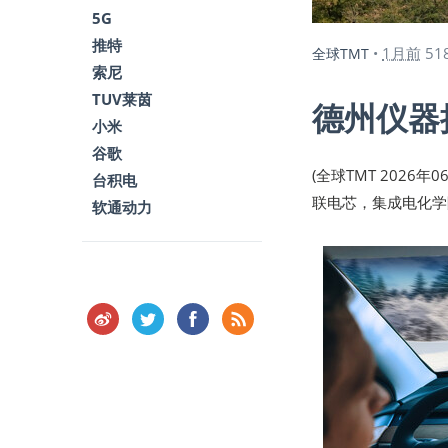
5G
推特
1月前
51
全球TMT
•
索尼
TUV莱茵
德州仪器推
小米
谷歌
(全球TMT 2026
台积电
联电芯，集成电化学
软通动力