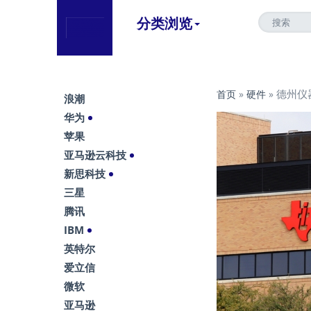
分类浏览
德州仪器
首页
»
硬件
»
浪潮
华为
苹果
亚马逊云科技
新思科技
三星
腾讯
IBM
英特尔
爱立信
微软
亚马逊