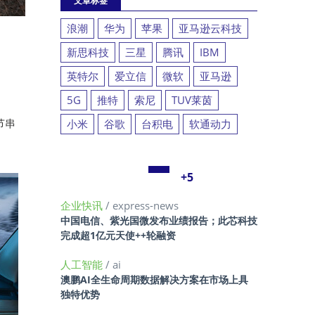
文章标签
浪潮
华为
苹果
亚马逊云科技
新思科技
三星
腾讯
IBM
英特尔
爱立信
微软
亚马逊
5G
推特
索尼
TUV莱茵
节串
小米
谷歌
台积电
软通动力
+5
企业快讯
/ express-news
中国电信、紫光国微发布业绩报告；此芯科技
完成超1亿元天使++轮融资
人工智能
/ ai
澳鹏AI全生命周期数据解决方案在市场上具
独特优势