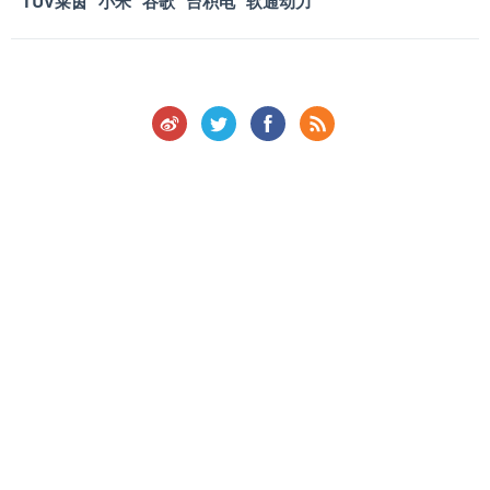
TUV莱茵
小米
谷歌
台积电
软通动力