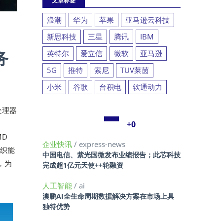
文章标签
浪潮
华为
苹果
亚马逊云科技
新思科技
三星
腾讯
IBM
务
英特尔
爱立信
微软
亚马逊
5G
推特
索尼
TUV莱茵
小米
谷歌
台积电
软通动力
列处理器
，
+0
MD
企业快讯
/ express-news
组织能
中国电信、紫光国微发布业绩报告；此芯科技
，为
完成超1亿元天使++轮融资
人工智能
/ ai
澳鹏AI全生命周期数据解决方案在市场上具
独特优势