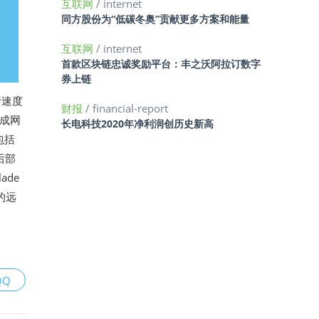
互联网
/ internet
同方股份为“低碳冬奥”贡献更多方案和能量
互联网
/ internet
首款区块链忠诚奖励平台：丰之沃阿拉订数字
券上链
行速度
财报
/ financial-report
集成网
长电科技2020年净利润创历史新高
包括
箱后部
ade
的远
QQ