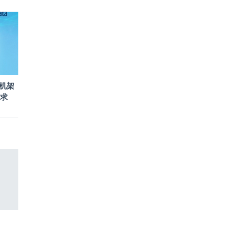
款机架
求