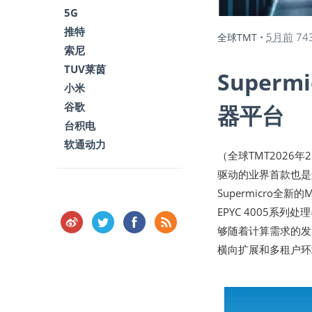
5G
推特
5月前
74
全球TMT
•
索尼
TUV莱茵
Super
小米
谷歌
器平台
台积电
软通动力
（全球TMT2026年2
驱动的业界首款也是
Supermicro全
EPYC 4005
够随着计算需求的发
横向扩展和多租户环