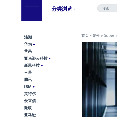
分类浏览
Supe
首页
»
硬件
»
浪潮
华为
苹果
亚马逊云科技
新思科技
三星
腾讯
IBM
英特尔
爱立信
微软
亚马逊