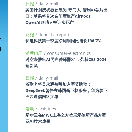
日报
/ daily-mail
美国计划授权微软等为“守门人”管制AI芯片出
口；苹果将首次在印度生产AirPods；
OpenAI吹哨人被证实死亡
财报
/ financial-report
长电科技第一季度净利润同比增长188.7%
消费电子
/ consumer-electronics
时空壶推出AI同声传译器X1，荣获CES 2024
创新奖
日报
/ daily-mail
谷歌老将吴永辉被曝加入字节跳动；
DeepSeek暂停在韩国新下载服务；华为拿下
巴西通信网络大单
活动
/ activities
新华三在MWC上海全方位展示创新产品方案
及AI技术成果