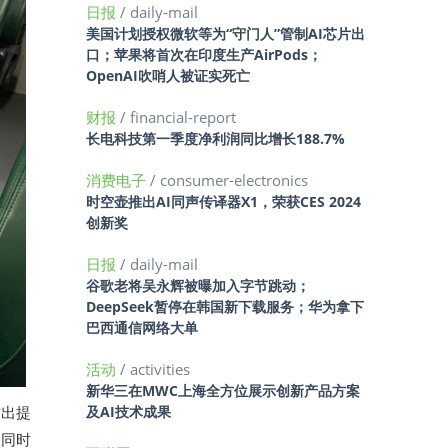
日报
/ daily-mail
美国计划授权微软等为“守门人”管制AI芯片出
口；苹果将首次在印度生产AirPods；
OpenAI吹哨人被证实死亡
财报
/ financial-report
长电科技第一季度净利润同比增长188.7%
消费电子
/ consumer-electronics
时空壶推出AI同声传译器X1，荣获CES 2024
创新奖
日报
/ daily-mail
谷歌老将吴永辉被曝加入字节跳动；
DeepSeek暂停在韩国新下载服务；华为拿下
巴西通信网络大单
活动
/ activities
新华三在MWC上海全方位展示创新产品方案
作出提
及AI技术成果
，同时