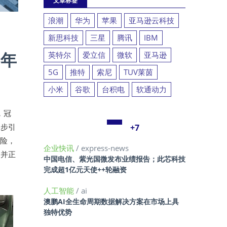
文章标签
浪潮
华为
苹果
亚马逊云科技
新思科技
三星
腾讯
IBM
6年
英特尔
爱立信
微软
亚马逊
5G
推特
索尼
TUV莱茵
小米
谷歌
台积电
软通动力
，冠
逐步引
+7
风险，
企业快讯
/ express-news
，并正
中国电信、紫光国微发布业绩报告；此芯科技
完成超1亿元天使++轮融资
人工智能
/ ai
澳鹏AI全生命周期数据解决方案在市场上具
独特优势