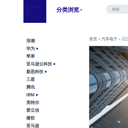
分类浏览
冠
首页
»
汽车电子
»
浪潮
华为
苹果
亚马逊云科技
新思科技
三星
腾讯
IBM
英特尔
爱立信
微软
亚马逊