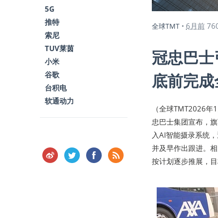
5G
推特
6月前
76
全球TMT
•
索尼
TUV莱茵
冠忠巴士
小米
谷歌
底前完成
台积电
软通动力
（全球TMT2026
忠巴士集团宣布，旗
入AI智能摄录系统
并及早作出跟进。相
按计划逐步推展，目