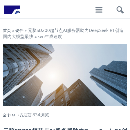
导
搜
航
索
元脑SD200超节点AI服务器助力DeepSeek R1创造
首页
»
硬件
»
国内大模型最快token生成速度
8月前
834浏览
全球TMT
•