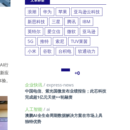
文章标签
浪潮
华为
苹果
亚马逊云科技
新思科技
三星
腾讯
IBM
英特尔
爱立信
微软
亚马逊
5G
推特
索尼
TUV莱茵
小米
谷歌
台积电
软通动力
AI行
创新应
+0
体验。
企业快讯
/ express-news
中国电信、紫光国微发布业绩报告；此芯科技
完成超1亿元天使++轮融资
人工智能
/ ai
澳鹏AI全生命周期数据解决方案在市场上具
独特优势