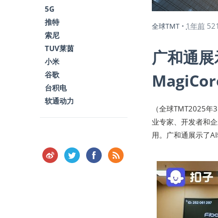
5G
推特
1年前
52
全球TMT
•
索尼
TUV莱茵
广和通展
小米
谷歌
MagiCo
台积电
软通动力
（全球TMT2025
业专家、开发者和企
用。广和通展示了AI