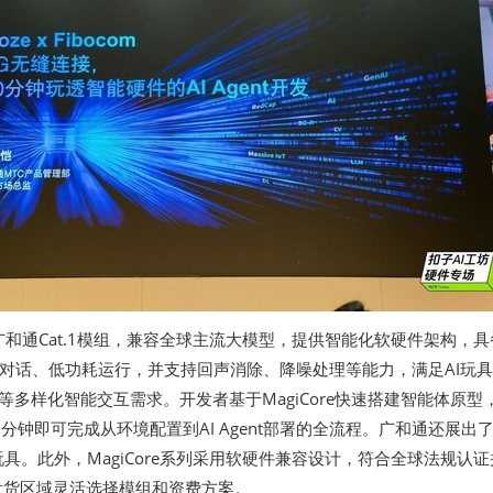
内置广和通Cat.1模组，兼容全球主流大模型，提供智能化软硬件架构，
对话、低功耗运行，并支持回声消除、降噪处理等能力，满足AI玩具
等多样化智能交互需求。开发者基于MagiCore快速搭建智能体原型
0分钟即可完成从环境配置到AI Agent部署的全流程。广和通还展出
的AI玩具。此外，MagiCore系列采用软硬件兼容设计，符合全球法规认
据发货区域灵活选择模组和资费方案。