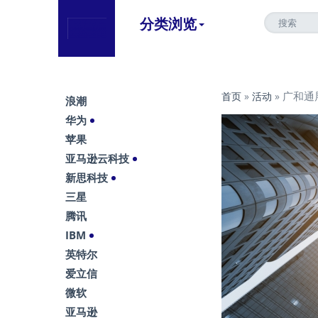
分类浏览
广和通展
首页
»
活动
»
浪潮
华为
苹果
亚马逊云科技
新思科技
三星
腾讯
IBM
英特尔
爱立信
微软
亚马逊