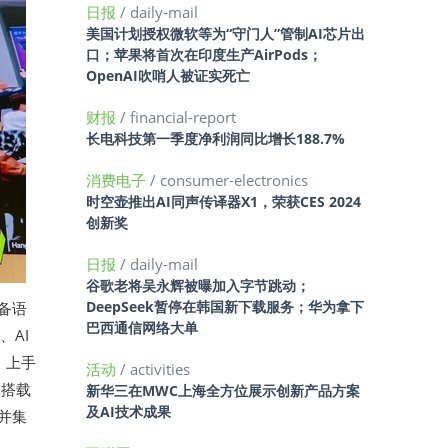
日报
/ daily-mail
美国计划授权微软等为“守门人”管制AI芯片出
口；苹果将首次在印度生产AirPods；
OpenAI吹哨人被证实死亡
财报
/ financial-report
长电科技第一季度净利润同比增长188.7%
消费电子
/ consumer-electronics
时空壶推出AI同声传译器X1，荣获CES 2024
创新奖
日报
/ daily-mail
谷歌老将吴永辉被曝加入字节跳动；
DeepSeek暂停在韩国新下载服务；华为拿下
具备语
巴西通信网络大单
、AI
，上手
活动
/ activities
了搭载
新华三在MWC上海全方位展示创新产品方案
及AI技术成果
证并集