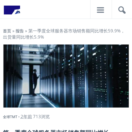
导
搜
航
索
第一季度全球服务器市场销售额同比增长59.9%，
首页
»
报告
»
出货量同比增长5.9%
2年前
713浏览
全球TMT
•