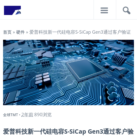
导
搜
航
索
爱普科技新一代硅电容S-SiCap Gen3通过客户验证
首页
»
硬件
»
2年前
890浏览
全球TMT
•
爱普科技新一代硅电容S-SiCap Gen3通过客户验