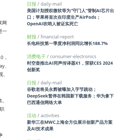
日报
/ daily-mail
美国计划授权微软等为“守门人”管制AI芯片出
口；苹果将首次在印度生产AirPods；
联网
OpenAI吹哨人被证实死亡
进一
财报
/ financial-report
长电科技第一季度净利润同比增长188.7%
消费电子
/ consumer-electronics
.0，
时空壶推出AI同声传译器X1，荣获CES 2024
ay、
创新奖
视、
日报
/ daily-mail
谷歌老将吴永辉被曝加入字节跳动；
DeepSeek暂停在韩国新下载服务；华为拿下
效。
巴西通信网络大单
的职
活动
/ activities
新华三在MWC上海全方位展示创新产品方案
及AI技术成果
中