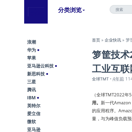
分类浏览
箩
首页
»
企业快讯
»
浪潮
华为
箩筐技术2
苹果
工业互联
亚马逊云科技
新思科技
4年前
11
全球TMT
•
三星
腾讯
（全球TMT2022年
IBM
用。
新一代Amazon
英特尔
的应用程序。Amazon
爱立信
量，与为峰值负载预
微软
亚马逊