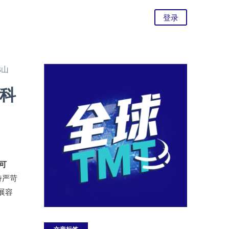
登录
佛山
数科
式可
持严苛
扩展容