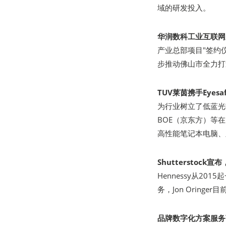
域的研发投入。
华润数科工业互联网
产业总部项目"签约
步推动佛山市全力打
TUV莱茵携手Eyesa
为行业树立了低蓝光辐
BOE（京东方）等
高性能笔记本电脑、
Shutterstock
Hennessy从201
务，Jon Oring
品牌数字化方案服务商