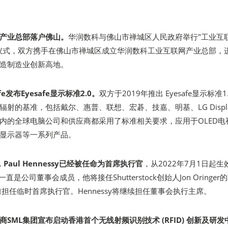
产业总部落户佛山。
华润数科与佛山市禅城区人民政府举行"工业互
仪式，双方携手在佛山市禅城区成立华润数科工业互联网产业总部，
造制造业创新高地。
fe发布Eyesafe显示标准2.0。
双方于2019年推出 Eyesafe显示标准1
射的基准，包括戴尔、惠普、联想、宏碁、技嘉、明基、LG Displ
在内的全球电脑公司和供应商都采用了标准相关要求，应用于OLED电
显示器等一系列产品。
宣布，Paul Hennessy已经被任命为首席执行官
，从2022年7月1日起生
5起一直是公司董事会成员，他将接任Shutterstock创始人Jon Oringer
er目前担任临时首席执行官。Hennessy将继续担任董事会执行主席。
SML集团宣布启动香港首个无线射频识别技术 (RFID) 创新及研发