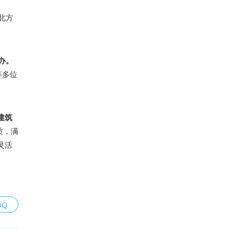
北方
举办。
等多位
建筑
质，满
灵活
QQ