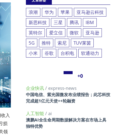
文章标签
浪潮
华为
苹果
亚马逊云科技
新思科技
三星
腾讯
IBM
英特尔
爱立信
微软
亚马逊
5G
推特
索尼
TUV莱茵
小米
谷歌
台积电
软通动力
+0
企业快讯
/ express-news
中国电信、紫光国微发布业绩报告；此芯科技
完成超1亿元天使++轮融资
人工智能
/ ai
期收入
澳鹏AI全生命周期数据解决方案在市场上具
亏损
独特优势
关领