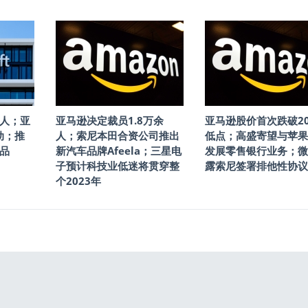
人；亚
亚马逊决定裁员1.8万余
亚马逊股价首次跌破20
动；推
人；索尼本田合资公司推出
低点；高盛寄望与苹果
品
新汽车品牌Afeela；三星电
发展零售银行业务；微
子预计科技业低迷将贯穿整
露索尼签署排他性协议
个2023年