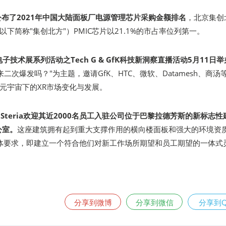
rch公布了2021年中国大陆面板厂电源管理芯片采购金额排名
，北京集创
下简称"集创北方"）PMIC芯片以21.1%的市占率位列第一。
电子技术展系列活动之Tech G & GfK科技新洞察直播活动5月11日
来二次爆发吗？"为主题，邀请GfK、HTC、微软、Datamesh、商汤
元宇宙下的XR市场变化与发展。
a Steria欢迎其近2000名员工入驻公司位于巴黎拉德芳斯的新标志性
公室。
这座建筑拥有起到重大支撑作用的横向楼面板和强大的环境资
ria的具体要求，即建立一个符合他们对新工作场所期望和员工期望的一体式
分享到微博
分享到微信
分享到