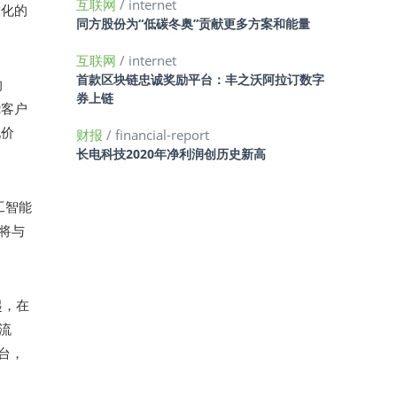
互联网
/ internet
球化的
同方股份为“低碳冬奥”贡献更多方案和能量
。
互联网
/ internet
首款区块链忠诚奖励平台：丰之沃阿拉订数字
的
券上链
绕客户
现价
财报
/ financial-report
长电科技2020年净利润创历史新高
工智能
将与
起，在
流
台，