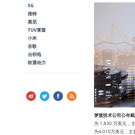
5G
推特
索尼
TUV莱茵
小米
谷歌
台积电
软通动力
箩筐技术公司公布截至
为 1,830 万美
为4,010万美元