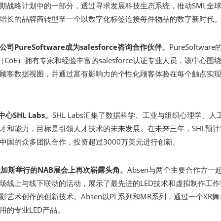
长期战略计划中的一部分，透过寻求发展科技生态系统，推动SML全
增长的品牌商转型至一个以数字化标签连接每件物品的数字新时代
PureSoftware成为salesforce咨询合作伙伴。
PureSoftware
越中心（CoE）拥有专家和经验丰富的salesforce认证专业人员，该中心围
顾客数据视图，并通过富有影响力的个性化顾客体验在每个触点实
心SHL Labs。
SHL Labs汇集了数据科学、工业与组织心理学、人
才和能力，目标是引领人才技术的未来发展。在未来三年，SHL预计
中国的众多团队合作，投资超过3000万美元进行创新。
拉斯维加斯举行的NAB展会上再次崭露头角。
Absen与两个主要合作方一
场线上与线下联动的活动，展示了最先进的LED技术和虚拟制作工作
艺术创作的创新技术。Absen以PL系列和MR系列，通过一个XR舞
用的专业LED产品。