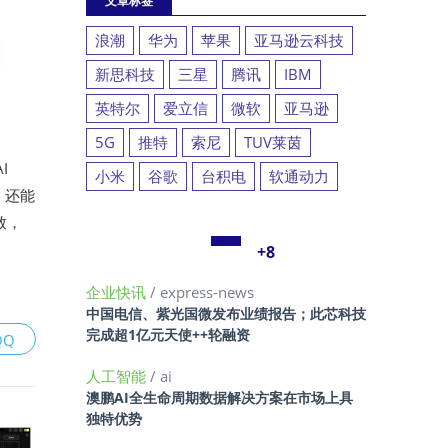
文章标签
浪潮
华为
苹果
亚马逊云科技
新思科技
三星
腾讯
IBM
英特尔
爱立信
微软
亚马逊
5G
推特
索尼
TUV莱茵
I
小米
谷歌
台积电
软通动力
，还能
致，
+8
企业快讯
/ express-news
中国电信、紫光国微发布业绩报告；此芯科技
完成超1亿元天使++轮融资
QQ
人工智能
/ ai
澳鹏AI全生命周期数据解决方案在市场上具
独特优势