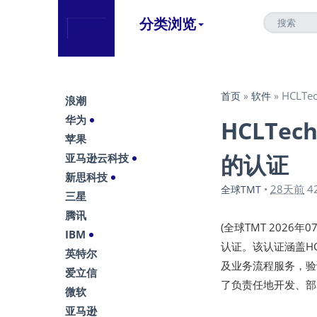
分类浏览
HCL
首页
»
软件
»
浪潮
华为
HCLTe
苹果
的认证
亚马逊云科技
新思科技
28天前
4
全球TMT
•
三星
腾讯
(全球TMT 2026年0
IBM
认证。该认证涵盖HC
英特尔
及业务流程服务，验证
爱立信
了负责任地开发、部
微软
亚马逊