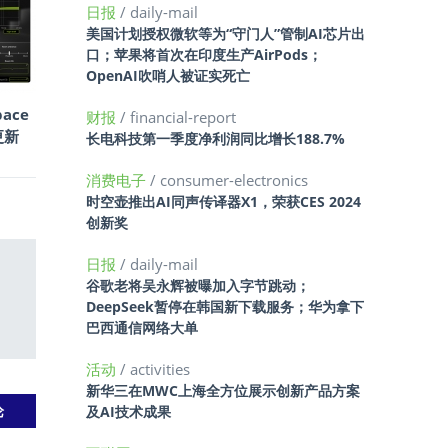
日报
/ daily-mail
美国计划授权微软等为“守门人”管制AI芯片出
口；苹果将首次在印度生产AirPods；
OpenAI吹哨人被证实死亡
ace
财报
/ financial-report
更新
长电科技第一季度净利润同比增长188.7%
消费电子
/ consumer-electronics
时空壶推出AI同声传译器X1，荣获CES 2024
创新奖
日报
/ daily-mail
谷歌老将吴永辉被曝加入字节跳动；
DeepSeek暂停在韩国新下载服务；华为拿下
巴西通信网络大单
活动
/ activities
新华三在MWC上海全方位展示创新产品方案
及AI技术成果