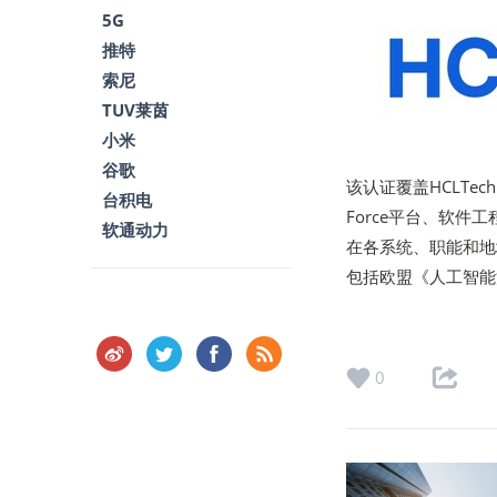
5G
推特
索尼
TUV莱茵
小米
谷歌
该认证覆盖HCLTec
台积电
Force平台、软件
软通动力
在各系统、职能和地
包括欧盟《人工智能
0