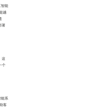
人工智能
将超越
遣
部署
。这
一个
智能系
助客