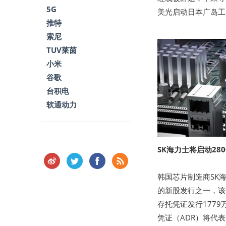
5G
美光启动日本广岛工
推特
索尼
TUV莱茵
小米
谷歌
台积电
软通动力
SK海力士将启动28
韩国芯片制造商SK
的新股发行之一，该
存托凭证发行177
凭证（ADR）将代