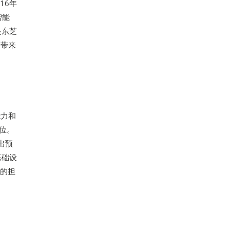
16年
智能
是东芝
而带来
能力和
地位。
出预
基础设
报的担