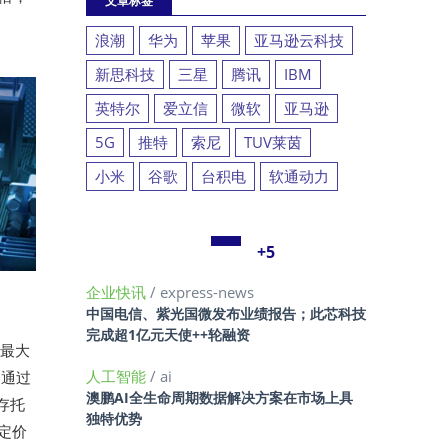
文章标签
浪潮
华为
苹果
亚马逊云科技
新思科技
三星
腾讯
IBM
英特尔
爱立信
微软
亚马逊
5G
推特
索尼
TUV莱茵
小米
谷歌
台积电
软通动力
+5
企业快讯
/ express-news
中国电信、紫光国微发布业绩报告；此芯科技
完成超1亿元天使++轮融资
模最大
人工智能
/ ai
场通过
澳鹏AI全生命周期数据解决方案在市场上具
存托
独特优势
定价