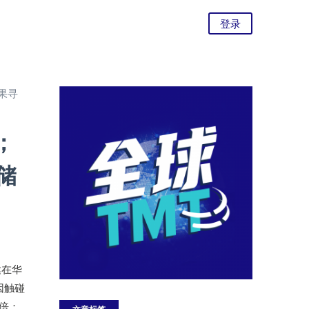
登录
果寻
；
储
达在华
因触碰
倍；