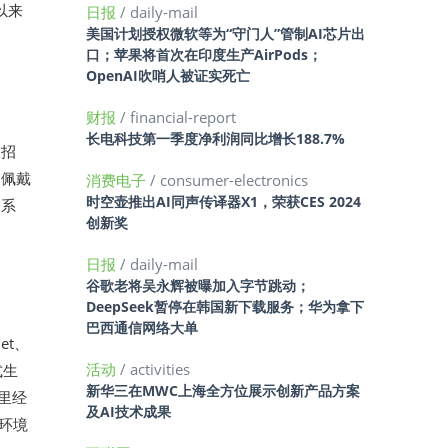
以来
日报
/ daily-mail
美国计划授权微软等为“守门人”管制AI芯片出
口；苹果将首次在印度生产AirPods；
OpenAI吹哨人被证实死亡
财报
/ financial-report
长电科技第一季度净利润同比增长188.7%
放招
、佩戴
消费电子
/ consumer-electronics
时空壶推出AI同声传译器X1，荣获CES 2024
人系
创新奖
日报
/ daily-mail
谷歌老将吴永辉被曝加入字节跳动；
DeepSeek暂停在韩国新下载服务；华为拿下
巴西通信网络大单
et、
活动
/ activities
式生
新华三在MWC上海全方位展示创新产品方案
阿里经
及AI技术成果
环境