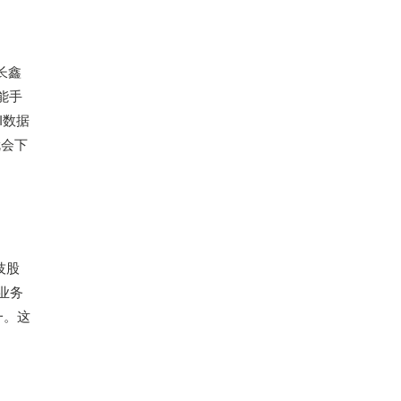
长鑫
能手
I数据
就会下
技股
业务
一。这