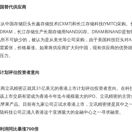
国替代供应商
考虑从中国存储巨头长鑫存储技术(CXMT)和长江存储科技(YMTC)采购。
RAM，长江存储生产长期存储用NAND闪存。DRAM和NAND是智
果产品所不可缺少的，被认为是从美光等公司采购，由于美国科技巨头对A
需紧张，价格暴涨。如果将供应商扩大到中国，现有供应商的优势
压力。
计划评估投资者意向
)供应商立讯精密正就其31亿美元的香港上市计划评估投资者意向。在科
该上市交易有望成为香港今年迄今规模最大的IPO。立讯精密的主营
及其他苹果产品。目前有九家公司正试水香港上市，立讯精密便是其中之
陆科技公司正涌入香港这个亚洲最大的金融中心之一寻求融资。
利润同比暴涨700倍