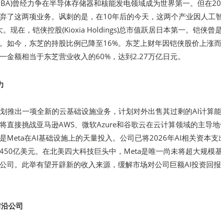
HIBA)曾经力争在半导体存储器和核能发电领域成为世界第一。但在20
弃了这两项业务。讽刺的是，在10年后的今天，这两个产业因人工
大。现在，铠侠控股(Kioxia Holdings)总市值跃居日本第一。铠侠曾
。如今，东芝的持股比例已降至16%。东芝上财年因铠侠股价上涨
一金额相当于东芝营业收入的60%，达到2.27万亿日元。
力
orms正筹划推出一项全新的云基础设施业务，计划对外出售其过剩的AI计算
将直接挑战亚马逊AWS、微软Azure和谷歌云在云计算领域的主导
Meta在AI基础设施上的天量投入。公司已将2026年AI相关资本支
1450亿美元。在北美四大科技巨头中，Meta是唯一尚未将超大规模
公司。此举有望开辟新的收入来源，缓解市场对公司巨额AI投资回
前沿公司