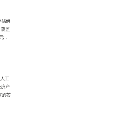
存储解
。覆盖
元，
的人工
经济产
需的芯