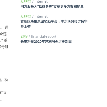
互联网
/ internet
同方股份为“低碳冬奥”贡献更多方案和能量
互联网
/ internet
首款区块链忠诚奖励平台：丰之沃阿拉订数字
券上链
。 通
安全违
财报
/ financial-report
、严重
长电科技2020年净利润创历史新高
账号泄
线。功
。
法在豆
份。