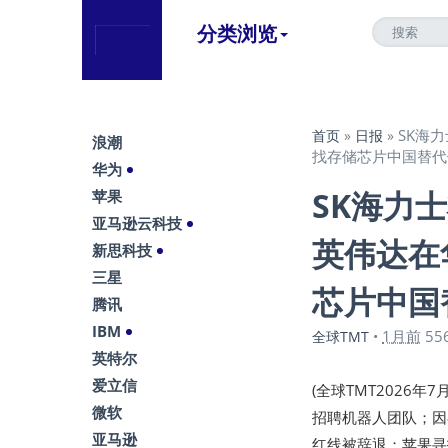
分类浏览
SK海
首页
»
日报
»
浪潮
找存储芯片中国替代
华为
SK海力
苹果
亚马逊云科技
英伟达在
新思科技
三星
芯片中国
腾讯
IBM
1月前
55
全球TMT
•
英特尔
爱立信
(全球TMT2026年7
微软
招聘机器人团队；因
亚马逊
红线被辞退；苹果寻