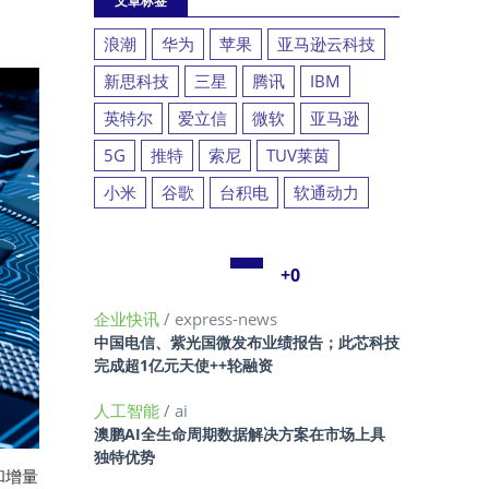
文章标签
浪潮
华为
苹果
亚马逊云科技
新思科技
三星
腾讯
IBM
英特尔
爱立信
微软
亚马逊
5G
推特
索尼
TUV莱茵
小米
谷歌
台积电
软通动力
+0
企业快讯
/ express-news
中国电信、紫光国微发布业绩报告；此芯科技
完成超1亿元天使++轮融资
人工智能
/ ai
澳鹏AI全生命周期数据解决方案在市场上具
独特优势
和增量