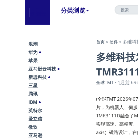
分类浏览
多维科
首页
»
硬件
»
浪潮
华为
多维科技
苹果
TMR311
亚马逊云科技
新思科技
1月前
69
全球TMT
•
三星
腾讯
(全球TMT 2026
IBM
片，为机器人、伺服
英特尔
TMR3111D融合
爱立信
实现高速、高精度、非
微软
axis）磁路设计
亚马逊