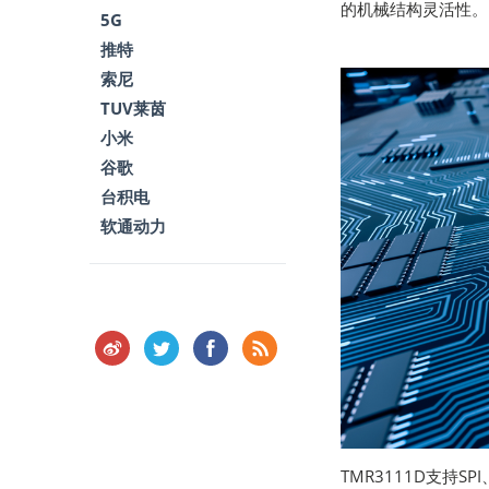
的机械结构灵活性。
5G
推特
索尼
TUV莱茵
小米
谷歌
台积电
软通动力
TMR3111D支持