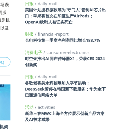
日报
/ daily-mail
磁场误
美国计划授权微软等为“守门人”管制AI芯片出
伺服
口；苹果将首次在印度生产AirPods；
四足机
OpenAI吹哨人被证实死亡
，以及
财报
/ financial-report
长电科技第一季度净利润同比增长188.7%
消费电子
/ consumer-electronics
时空壶推出AI同声传译器X1，荣获CES 2024
QQ
创新奖
日报
/ daily-mail
谷歌老将吴永辉被曝加入字节跳动；
DeepSeek暂停在韩国新下载服务；华为拿下
巴西通信网络大单
活动
/ activities
新华三在MWC上海全方位展示创新产品方案
及AI技术成果
款机架