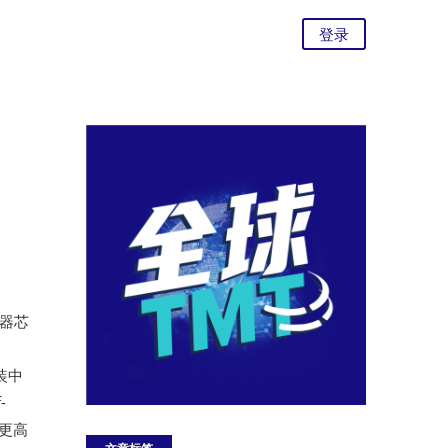
登录
码器芯
装中
-
更高