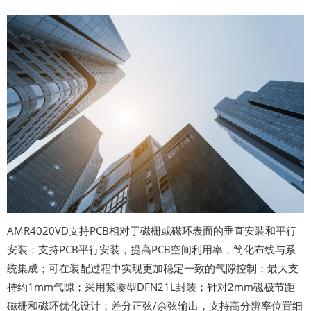
AMR4020VD支持PCB相对于磁栅或磁环表面的垂直安装和平行
安装；支持PCB平行安装，提高PCB空间利用率，简化布线与系
统集成；可在装配过程中实现更加稳定一致的气隙控制；最大支
持约1mm气隙；采用紧凑型DFN21L封装；针对2mm磁极节距
磁栅和磁环优化设计；差分正弦/余弦输出，支持高分辨率位置细