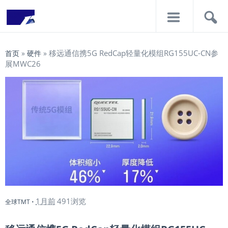
导
搜
航
索
移远通信携5G RedCap轻量化模组RG155UC-CN参
首页
»
硬件
»
展MWC26
1月前
491浏览
全球TMT
•