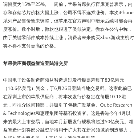
调幅度为15%至25%。一周前，苹果首席执行官库克曾表示，内
存和存储芯片价格大幅上涨，公司不得不选择涨价。本次iPhone
系列产品售价暂未调整，但苹果在官方声明中暗示后续可能会再
度涨价。数小时后，微软也跟进了类似决定。微软在公告中称，
由于关键零部件成本持续上涨，消费者未来购买Xbox游戏主机时
将不得不支付更高的价格。
苹果供应商领益智造登陆港交所
中国电子设备制造商领益智造通过发行股票筹集了83亿港元
（10.6亿美元）资金，于6月26日登陆当地交易所。这家此前已
在深圳上市的苹果供应商，将本次发行价格定在每股10.18港
元，即推介区间顶部，并吸引了包括广发基金、Qube Research
& Technologies和惠理集团等基石投资者。这是香港今年4月以
来的最大上市交易，当地本月新股发行规模将超过50亿美元。领
益智造计划将部分融资所得用于扩大其在新兴领域的制造能力，
包括AI算力服务器、人形机器人硬件及组装等。