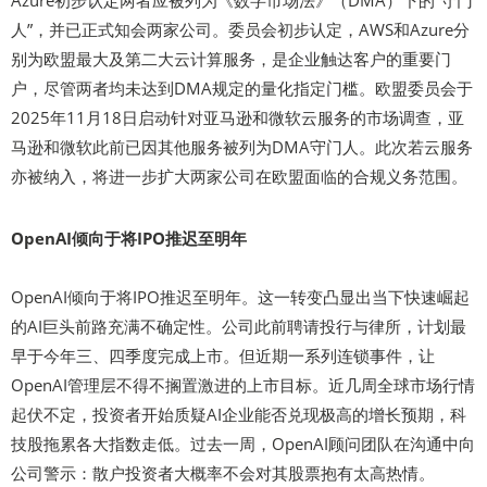
人”，并已正式知会两家公司。委员会初步认定，AWS和Azure分
别为欧盟最大及第二大云计算服务，是企业触达客户的重要门
户，尽管两者均未达到DMA规定的量化指定门槛。欧盟委员会于
2025年11月18日启动针对亚马逊和微软云服务的市场调查，亚
马逊和微软此前已因其他服务被列为DMA守门人。此次若云服务
亦被纳入，将进一步扩大两家公司在欧盟面临的合规义务范围。
OpenAI倾向于将IPO推迟至明年
OpenAI倾向于将IPO推迟至明年。这一转变凸显出当下快速崛起
的AI巨头前路充满不确定性。公司此前聘请投行与律所，计划最
早于今年三、四季度完成上市。但近期一系列连锁事件，让
OpenAI管理层不得不搁置激进的上市目标。近几周全球市场行情
起伏不定，投资者开始质疑AI企业能否兑现极高的增长预期，科
技股拖累各大指数走低。过去一周，OpenAI顾问团队在沟通中向
公司警示：散户投资者大概率不会对其股票抱有太高热情。