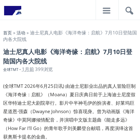
导
搜
航
索
迪士尼真人电影《海洋奇缘：启航》7月10日登陆国
首页
»
活动
»
内各大院线
迪士尼真人电影《海洋奇缘：启航》7月10日登
陆国内各大院线
1月前
399浏览
全球TMT
•
(全球TMT 2026年6月25日讯) 由迪士尼影业出品的真人冒险巨制
《海洋奇缘：启航》（Moana）夏日庆典日前于上海迪士尼度假
区华特迪士尼大剧院举行。影片中半神毛伊的扮演者、好莱坞巨
星道恩·强森（Dwayne Johnson）惊喜现身。曾为动画版《海洋
奇缘》中莫阿娜倾情配音，并演唱中文版主题曲《能走多远》
（How Far I'll Go）的青年歌手刘美麟登台献唱，再度演绎这首
获奥斯卡提名的金曲。