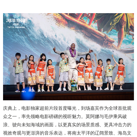
庆典上，电影独家超前片段首度曝光，到场嘉宾作为全球首批观
众之一，率先领略电影磅礴的视听魅力。莫阿娜与毛伊乘风破
浪、驶向未知海域的画面，以更真实的场景质感、更具冲击力的
视效奇观与更澎湃的音乐表达，将南太平洋的辽阔景致、海岛文