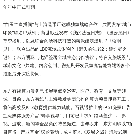
年年中正式到期。
"白玉兰直播间"与上海造币厂达成独家战略合作，共同发布"城市
印象"联名IP系列；尚世影业发布《我的法医日志》《拨云见日》
等季播剧，以及联合商汤科技打造的海派建筑漫剧IP《梧桐
灵》、联合出品的LBE沉浸式体验IP《消失的法老2：建造者之
谜》；东方明珠与七猫签署全域生态合作协议，将在文旅场景与
城市文化IP共建、内容创制、微短剧开发及家庭智能终端等多个
维度展开深度协同。
东方有线算力服务已拓展至低空巡查、医疗、教育、文旅等领
域。目前，东方有线与上海教发集团合作的算力项目即将开工，
将为高校及K12教育提供算力赋能。百视通推出的FAST免费广告
型流媒体服务产品"蜂享视界"，目前已上线51路涵盖少儿、影
视、游戏、新闻等全品类的特色频道。去年以来，东方明珠以"项
目直投 +产业基金"双轮驱动，成功落地《双城之战》沉浸式演