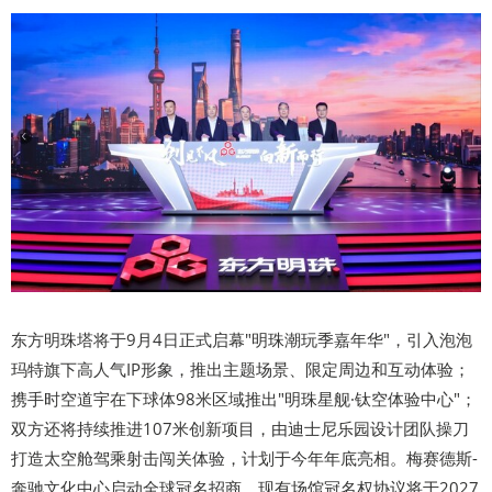
东方明珠塔将于9月4日正式启幕"明珠潮玩季嘉年华"，引入泡泡
玛特旗下高人气IP形象，推出主题场景、限定周边和互动体验；
携手时空道宇在下球体98米区域推出"明珠星舰·钛空体验中心"；
双方还将持续推进107米创新项目，由迪士尼乐园设计团队操刀
打造太空舱驾乘射击闯关体验，计划于今年年底亮相。梅赛德斯-
奔驰文化中心启动全球冠名招商，现有场馆冠名权协议将于2027