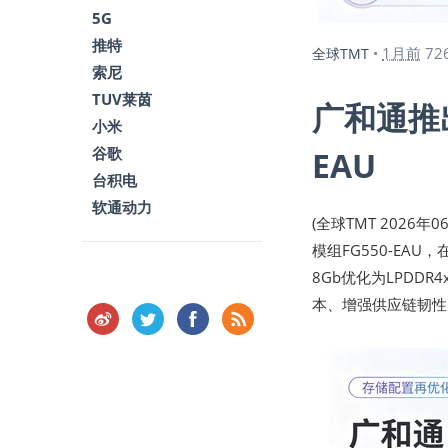
5G
推特
1月前
72
全球TMT
•
索尼
TUV莱茵
广和通推出
小米
谷歌
EAU
台积电
软通动力
(全球TMT 2026
模组FG550-EA
8Gb优化为LPDD
本、增强供应链韧性