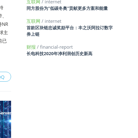
互联网
/ internet
持
同方股份为“低碳冬奥”贡献更多方案和能量
带、
互联网
/ internet
NR
首款区块链忠诚奖励平台：丰之沃阿拉订数字
全球主
券上链
前已
财报
/ financial-report
长电科技2020年净利润创历史新高
QQ