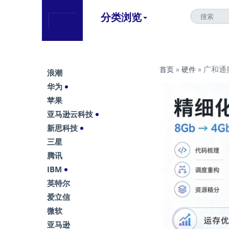
分类浏览
广和通推
首页
»
硬件
»
浪潮
华为
苹果
亚马逊云科技
新思科技
三星
腾讯
IBM
英特尔
爱立信
微软
亚马逊