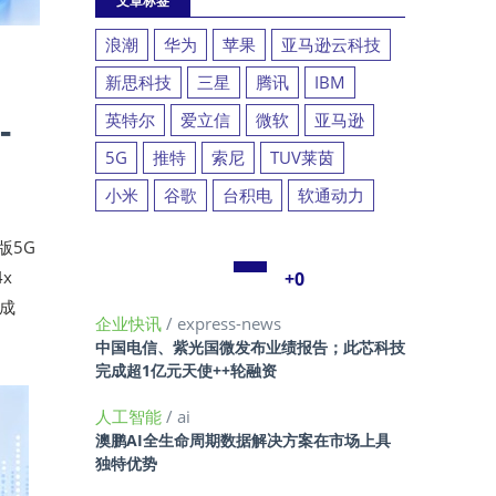
文章标签
浪潮
华为
苹果
亚马逊云科技
新思科技
三星
腾讯
IBM
-
英特尔
爱立信
微软
亚马逊
5G
推特
索尼
TUV莱茵
小米
谷歌
台积电
软通动力
版5G
x
+0
M成
企业快讯
/ express-news
中国电信、紫光国微发布业绩报告；此芯科技
完成超1亿元天使++轮融资
人工智能
/ ai
澳鹏AI全生命周期数据解决方案在市场上具
独特优势