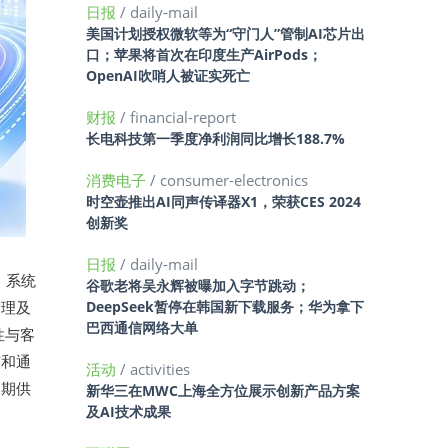
日报
/ daily-mail
美国计划授权微软等为“守门人”管制AI芯片出
口；苹果将首次在印度生产AirPods；
OpenAI吹哨人被证实死亡
财报
/ financial-report
长电科技第一季度净利润同比增长188.7%
消费电子
/ consumer-electronics
时空壶推出AI同声传译器X1，荣获CES 2024
创新奖
日报
/ daily-mail
、系统
谷歌老将吴永辉被曝加入字节跳动；
管理及
DeepSeek暂停在韩国新下载服务；华为拿下
巴西通信网络大单
性与客
广和通
活动
/ activities
长期供
新华三在MWC上海全方位展示创新产品方案
及AI技术成果