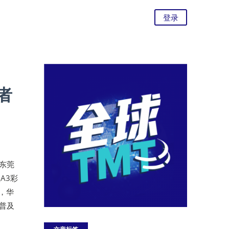
登录
者
东东莞
A3彩
间，华
普及