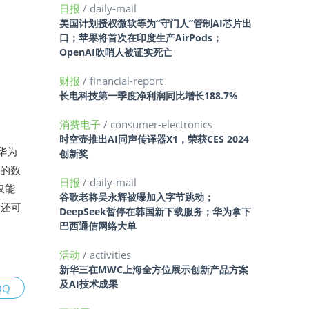
日报
/ daily-mail
美国计划授权微软等为“守门人”管制AI芯片出
口；苹果将首次在印度生产AirPods；
OpenAI吹哨人被证实死亡
财报
/ financial-report
长电科技第一季度净利润同比增长188.7%
消费电子
/ consumer-electronics
时空壶推出AI同声传译器X1，荣获CES 2024
华为
创新奖
术的数
日报
/ daily-mail
仅能
谷歌老将吴永辉被曝加入字节跳动；
，还可
DeepSeek暂停在韩国新下载服务；华为拿下
巴西通信网络大单
活动
/ activities
新华三在MWC上海全方位展示创新产品方案
及AI技术成果
QQ