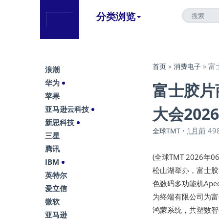
分类浏览
富
首页
»
消费电子
»
浪潮
华为
富士胶片
苹果
大会2026
亚马逊云科技
新思科技
1月前
49
全球TMT
•
三星
腾讯
(全球TMT 2026年
IBM
松山湖举办，富士胶
英特尔
色数码多功能机Ape
爱立信
为终端有限公司为富
微软
鸿蒙系统，共塑数智
亚马逊