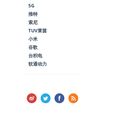
5G
推特
索尼
TUV莱茵
小米
谷歌
台积电
软通动力