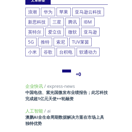
文章标签
浪潮
华为
苹果
亚马逊云科技
新思科技
三星
腾讯
IBM
英特尔
爱立信
微软
亚马逊
5G
推特
索尼
TUV莱茵
小米
谷歌
台积电
软通动力
+0
企业快讯
/ express-news
中国电信、紫光国微发布业绩报告；此芯科技
完成超1亿元天使++轮融资
人工智能
/ ai
澳鹏AI全生命周期数据解决方案在市场上具
独特优势