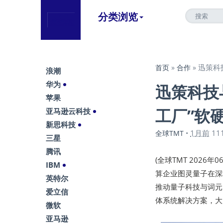
分类浏览
迅策科
首页
»
合作
»
浪潮
华为
迅策科技
苹果
工厂”软
亚马逊云科技
新思科技
1月前
11
全球TMT
•
三星
腾讯
(全球TMT 202
IBM
算企业图灵量子在深圳
英特尔
推动量子科技与词元（
爱立信
体系统解决方案，大
微软
亚马逊