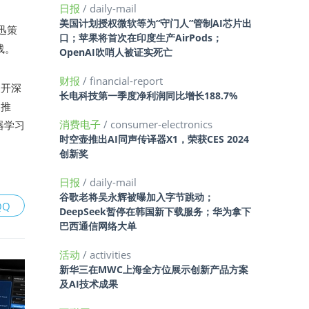
日报
/ daily-mail
美国计划授权微软等为“守门人”管制AI芯片出
迅策
口；苹果将首次在印度生产AirPods；
线。
OpenAI吹哨人被证实死亡
财报
/ financial-report
展开深
长电科技第一季度净利润同比增长188.7%
同推
消费电子
/ consumer-electronics
器学习
时空壶推出AI同声传译器X1，荣获CES 2024
创新奖
日报
/ daily-mail
谷歌老将吴永辉被曝加入字节跳动；
QQ
DeepSeek暂停在韩国新下载服务；华为拿下
巴西通信网络大单
活动
/ activities
新华三在MWC上海全方位展示创新产品方案
及AI技术成果