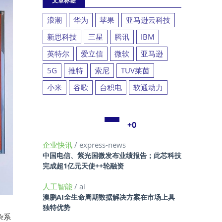
文章标签
浪潮
华为
苹果
亚马逊云科技
新思科技
三星
腾讯
IBM
英特尔
爱立信
微软
亚马逊
5G
推特
索尼
TUV莱茵
小米
谷歌
台积电
软通动力
+0
企业快讯
/ express-news
中国电信、紫光国微发布业绩报告；此芯科技
完成超1亿元天使++轮融资
人工智能
/ ai
澳鹏AI全生命周期数据解决方案在市场上具
独特优势
杂系