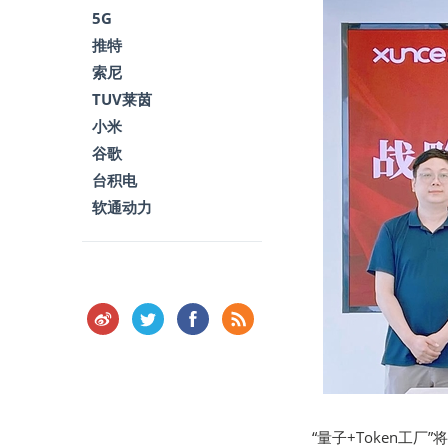
5G
推特
索尼
TUV莱茵
小米
谷歌
台积电
软通动力
“量子+Token工