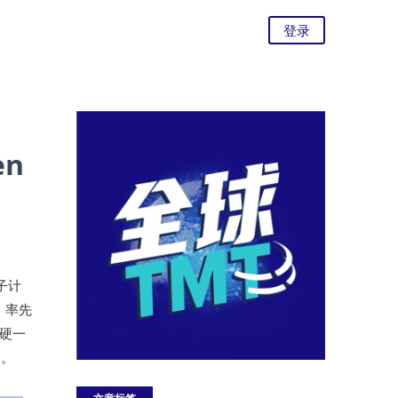
登录
n
子计
，率先
软硬一
合。