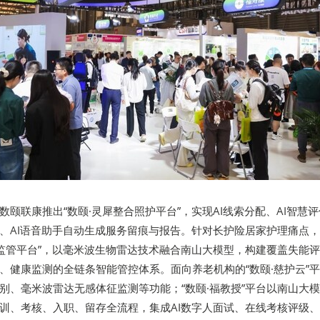
颐联康推出“数颐·灵犀整合照护平台”，实现AI线索分配、AI智慧
、AI语音助手自动生成服务留痕与报告。针对长护险居家护理痛点
慧监管平台”，以毫米波生物雷达技术融合南山大模型，构建覆盖失能
、健康监测的全链条智能管控体系。面向养老机构的“数颐·慈护云”
别、毫米波雷达无感体征监测等功能；“数颐·福教授”平台以南山大
训、考核、入职、留存全流程，集成AI数字人面试、在线考核评级