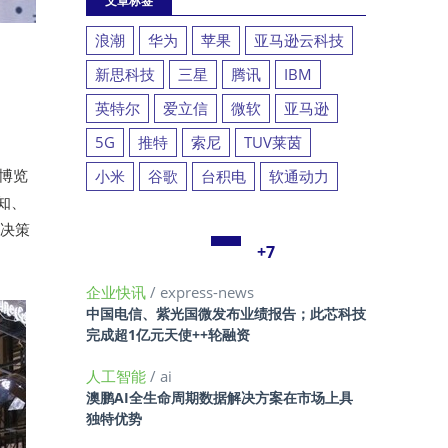
文章标签
浪潮
华为
苹果
亚马逊云科技
新思科技
三星
腾讯
IBM
英特尔
爱立信
微软
亚马逊
5G
推特
索尼
TUV莱茵
疗博览
小米
谷歌
台积电
软通动力
知、
、决策
+7
企业快讯
/ express-news
中国电信、紫光国微发布业绩报告；此芯科技
完成超1亿元天使++轮融资
人工智能
/ ai
澳鹏AI全生命周期数据解决方案在市场上具
独特优势