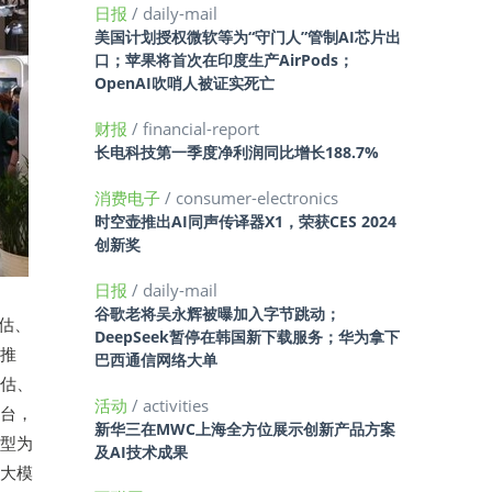
日报
/ daily-mail
美国计划授权微软等为“守门人”管制AI芯片出
口；苹果将首次在印度生产AirPods；
OpenAI吹哨人被证实死亡
财报
/ financial-report
长电科技第一季度净利润同比增长188.7%
消费电子
/ consumer-electronics
时空壶推出AI同声传译器X1，荣获CES 2024
创新奖
日报
/ daily-mail
谷歌老将吴永辉被曝加入字节跳动；
评估、
DeepSeek暂停在韩国新下载服务；华为拿下
，推
巴西通信网络大单
评估、
活动
/ activities
平台，
新华三在MWC上海全方位展示创新产品方案
模型为
及AI技术成果
、大模