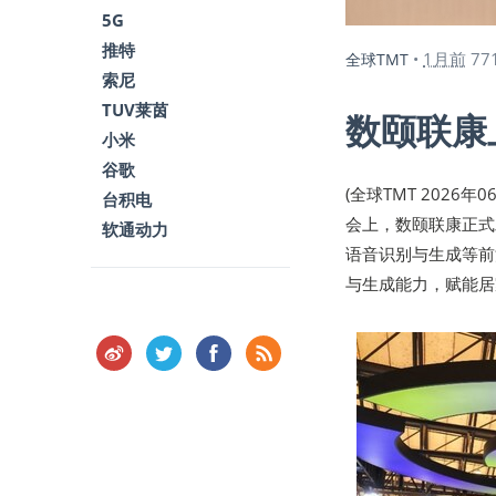
5G
推特
1月前
77
全球TMT
•
索尼
TUV莱茵
数颐联康
小米
谷歌
(全球TMT 2026
台积电
会上，数颐联康正式
软通动力
语音识别与生成等前
与生成能力，赋能居