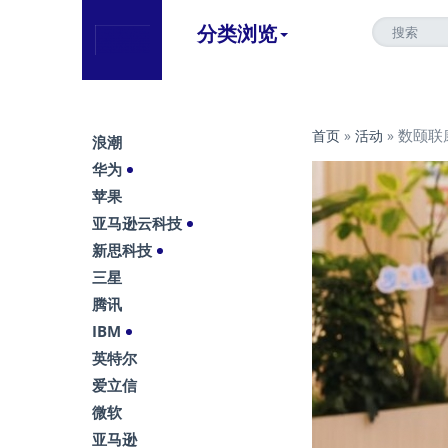
分类浏览
数颐联
首页
»
活动
»
浪潮
华为
苹果
亚马逊云科技
新思科技
三星
腾讯
IBM
英特尔
爱立信
微软
亚马逊