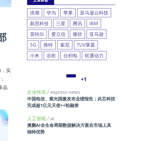
文章标签
浪潮
华为
苹果
亚马逊云科技
新思科技
三星
腾讯
IBM
部
英特尔
爱立信
微软
亚马逊
5G
推特
索尼
TUV莱茵
小米
谷歌
台积电
软通动力
力，实
别；
+1
多品
企业快讯
/ express-news
中国电信、紫光国微发布业绩报告；此芯科技
完成超1亿元天使++轮融资
人工智能
/ ai
澳鹏AI全生命周期数据解决方案在市场上具
独特优势