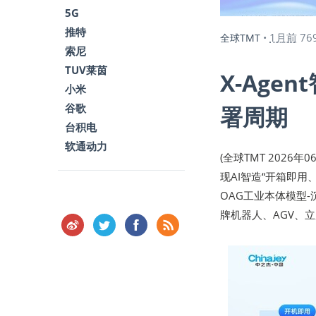
5G
推特
1月前
76
全球TMT
•
索尼
TUV莱茵
X-Ag
小米
谷歌
署周期
台积电
软通动力
(全球TMT 2026
现AI智造“开箱即
OAG工业本体模型-
牌机器人、AGV、