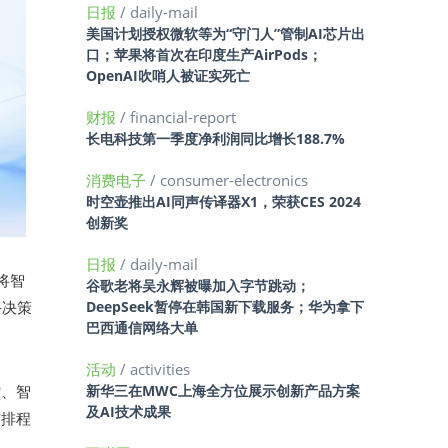
日报
/ daily-mail
美国计划授权微软等为“守门人”管制AI芯片出
口；苹果将首次在印度生产AirPods；
OpenAI吹哨人被证实死亡
财报
/ financial-report
长电科技第一季度净利润同比增长188.7%
消费电子
/ consumer-electronics
时空壶推出AI同声传译器X1，荣获CES 2024
创新奖
日报
/ daily-mail
将智
谷歌老将吴永辉被曝加入字节跳动；
—决策
DeepSeek暂停在韩国新下载服务；华为拿下
巴西通信网络大单
活动
/ activities
控、智
新华三在MWC上海全方位展示创新产品方案
及AI技术成果
与排程