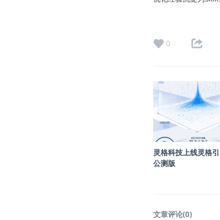
0
灵格科技上线灵格引
公测版
文章评论(
0
)