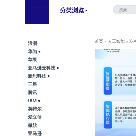
分类浏览
X
首页
»
人工智能
»
浪潮
华为
苹果
亚马逊云科技
新思科技
三星
腾讯
IBM
英特尔
爱立信
微软
亚马逊