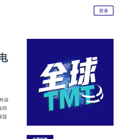
登录
电
竞外设
技嘉同
家提