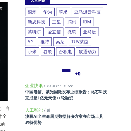
文章标签
浪潮
华为
苹果
亚马逊云科技
新思科技
三星
腾讯
IBM
英特尔
爱立信
微软
亚马逊
5G
推特
索尼
TUV莱茵
小米
谷歌
台积电
软通动力
+0
企业快讯
/ express-news
中国电信、紫光国微发布业绩报告；此芯科技
完成超1亿元天使++轮融资
定、自
人工智能
/ ai
1寸全
澳鹏AI全生命周期数据解决方案在市场上具
独特优势
成的