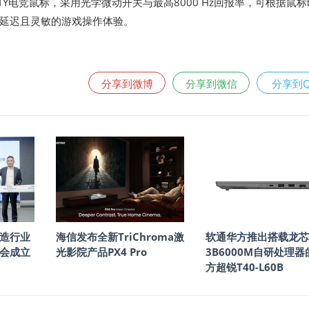
NFINITY电竞鼠标，采用光学微动开关与最高8000 Hz回报率，可根据鼠
延迟且灵敏的游戏操作体验。
分享到微博
分享到微信
分享到
造行业
海信发布全新TriChroma激
软通华方推出搭载龙芯
会成立
光影院产品PX4 Pro
3B6000M自研处理器
方超锐T40-L60B