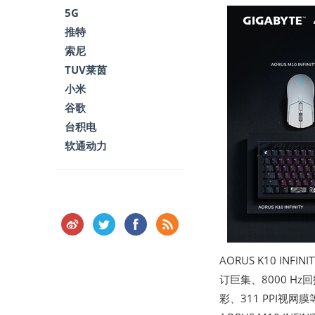
5G
推特
索尼
TUV莱茵
小米
谷歌
台积电
软通动力
AORUS K10 I
订巨集、8000 Hz回
彩、311 PPI视