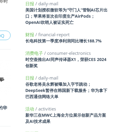
标即时
日报
/ daily-mail
美国计划授权微软等为“守门人”管制AI芯片出
口；苹果将首次在印度生产AirPods；
OpenAI吹哨人被证实死亡
财报
/ financial-report
QQ
长电科技第一季度净利润同比增长188.7%
消费电子
/ consumer-electronics
时空壶推出AI同声传译器X1，荣获CES 2024
创新奖
日报
/ daily-mail
谷歌老将吴永辉被曝加入字节跳动；
DeepSeek暂停在韩国新下载服务；华为拿下
巴西通信网络大单
的华
活动
/ activities
新华三在MWC上海全方位展示创新产品方案
及AI技术成果