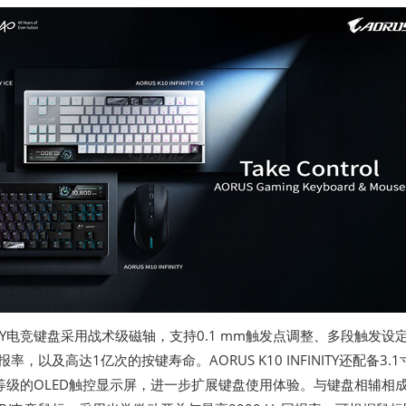
NFINITY电竞键盘采用战术级磁轴，支持0.1 mm触发点调整、多段触发设
报率，以及高达1亿次的按键寿命。AORUS K10 INFINITY还配备3.
网膜等级的OLED触控显示屏，进一步扩展键盘使用体验。与键盘相辅相