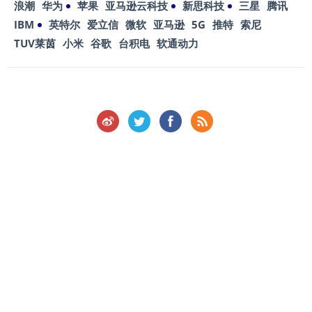
浪潮
华为
苹果
亚马逊云科技
新思科技
三星
腾讯
IBM
英特尔
爱立信
微软
亚马逊
5G
推特
索尼
TUV莱茵
小米
谷歌
台积电
软通动力