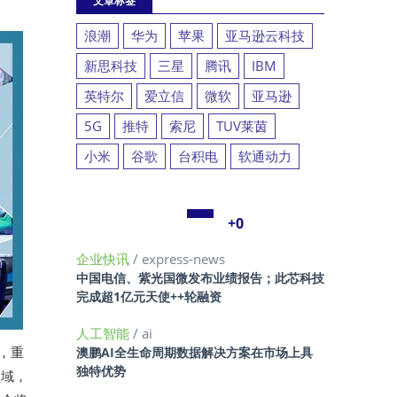
文章标签
浪潮
华为
苹果
亚马逊云科技
新思科技
三星
腾讯
IBM
英特尔
爱立信
微软
亚马逊
5G
推特
索尼
TUV莱茵
小米
谷歌
台积电
软通动力
+0
企业快讯
/ express-news
中国电信、紫光国微发布业绩报告；此芯科技
完成超1亿元天使++轮融资
人工智能
/ ai
，重
澳鹏AI全生命周期数据解决方案在市场上具
独特优势
领域，