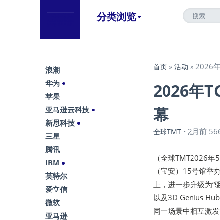
分类浏览
202
首页
»
活动
»
浪潮
华为
2026年
苹果
幕
亚马逊云科技
新思科技
2月前
56
全球TMT
•
三星
腾讯
（全球TMT2026年
IBM
（宝安）15号馆举办
英特尔
上，进一步升级为“
爱立信
以及3D Geniu
微软
同一场景中相互激发
亚马逊