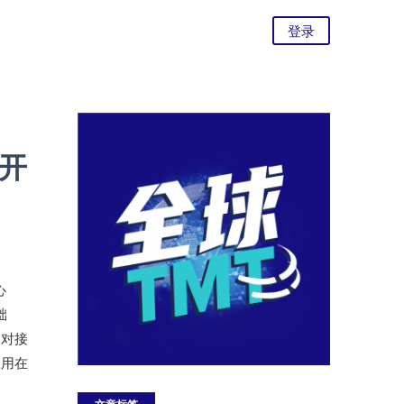
登录
月开
心
础
道对接
应用在