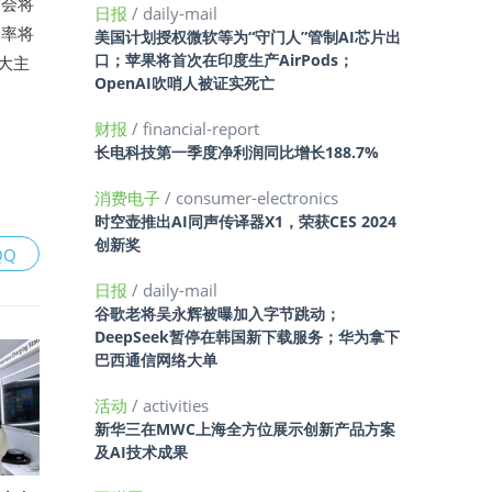
展会将
日报
/ daily-mail
长率将
美国计划授权微软等为“守门人”管制AI芯片出
口；苹果将首次在印度生产AirPods；
八大主
OpenAI吹哨人被证实死亡
财报
/ financial-report
长电科技第一季度净利润同比增长188.7%
消费电子
/ consumer-electronics
时空壶推出AI同声传译器X1，荣获CES 2024
创新奖
QQ
日报
/ daily-mail
谷歌老将吴永辉被曝加入字节跳动；
DeepSeek暂停在韩国新下载服务；华为拿下
巴西通信网络大单
活动
/ activities
新华三在MWC上海全方位展示创新产品方案
及AI技术成果