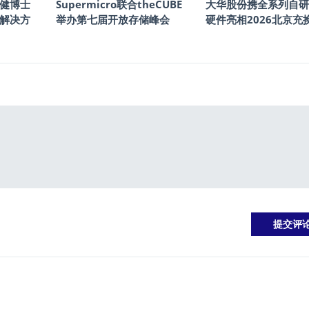
健博士
Supermicro联合theCUBE
大华股份携全系列自研
储解决方
举办第七届开放存储峰会
硬件亮相2026北京充