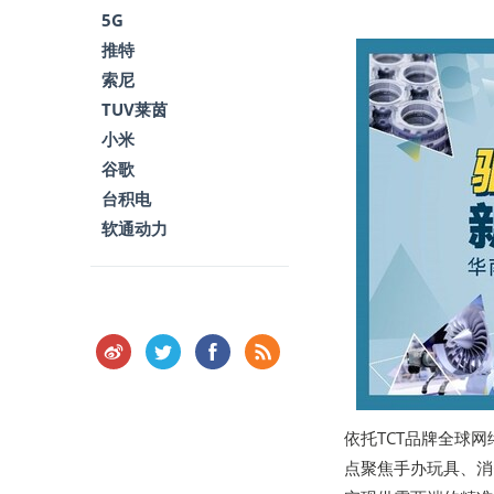
5G
推特
索尼
TUV莱茵
小米
谷歌
台积电
软通动力
依托TCT品牌全球网
点聚焦手办玩具、消