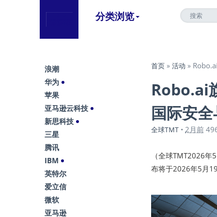
分类浏览
Robo
首页
»
活动
»
浪潮
华为
Robo.a
苹果
国际安全
亚马逊云科技
新思科技
2月前
49
全球TMT
•
三星
腾讯
（全球TMT2026年5月
IBM
布将于2026年5月
英特尔
爱立信
微软
亚马逊