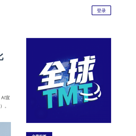
登录
比
 AI宣
6）。