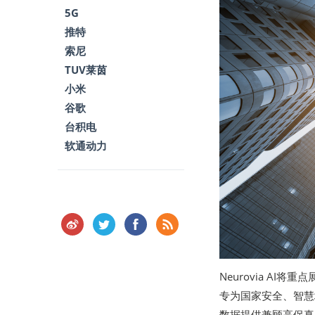
5G
推特
索尼
TUV莱茵
小米
谷歌
台积电
软通动力
Neurovia AI
专为国家安全、智慧
数据提供兼顾高保真