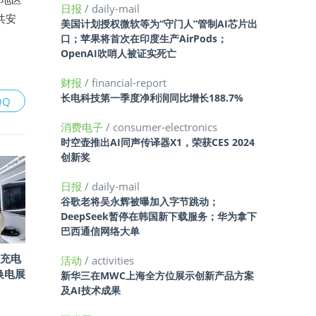
日报
/ daily-mail
共安
美国计划授权微软等为“守门人”管制AI芯片出
口；苹果将首次在印度生产AirPods；
OpenAI吹哨人被证实死亡
财报
/ financial-report
长电科技第一季度净利润同比增长188.7%
QQ
消费电子
/ consumer-electronics
时空壶推出AI同声传译器X1，荣获CES 2024
创新奖
日报
/ daily-mail
谷歌老将吴永辉被曝加入字节跳动；
DeepSeek暂停在韩国新下载服务；华为拿下
巴西通信网络大单
充电
活动
/ activities
换电展
新华三在MWC上海全方位展示创新产品方案
及AI技术成果