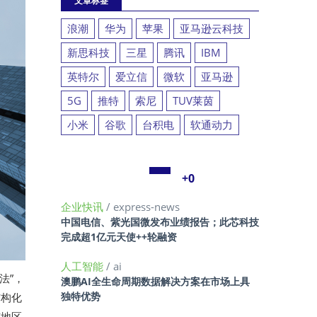
文章标签
浪潮
华为
苹果
亚马逊云科技
新思科技
三星
腾讯
IBM
英特尔
爱立信
微软
亚马逊
5G
推特
索尼
TUV莱茵
小米
谷歌
台积电
软通动力
+0
企业快讯
/ express-news
中国电信、紫光国微发布业绩报告；此芯科技
完成超1亿元天使++轮融资
人工智能
/ ai
法”，
澳鹏AI全生命周期数据解决方案在市场上具
独特优势
结构化
东地区