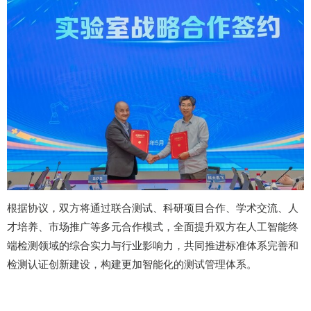
根据协议，双方将通过联合测试、科研项目合作、学术交流、人
才培养、市场推广等多元合作模式，全面提升双方在人工智能终
端检测领域的综合实力与行业影响力，共同推进标准体系完善和
检测认证创新建设，构建更加智能化的测试管理体系。