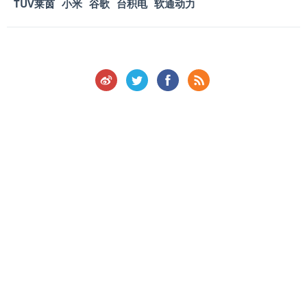
TUV莱茵
小米
谷歌
台积电
软通动力