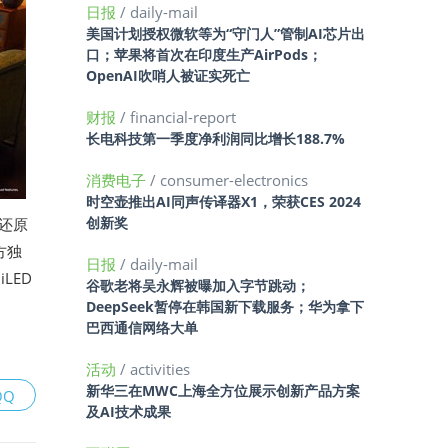
日报
/ daily-mail
美国计划授权微软等为“守门人”管制AI芯片出
口；苹果将首次在印度生产AirPods；
OpenAI吹哨人被证实死亡
财报
/ financial-report
长电科技第一季度净利润同比增长188.7%
消费电子
/ consumer-electronics
时空壶推出AI同声传译器X1，荣获CES 2024
创新奖
彩还原
方独
日报
/ daily-mail
LED
谷歌老将吴永辉被曝加入字节跳动；
DeepSeek暂停在韩国新下载服务；华为拿下
巴西通信网络大单
活动
/ activities
新华三在MWC上海全方位展示创新产品方案
QQ
及AI技术成果