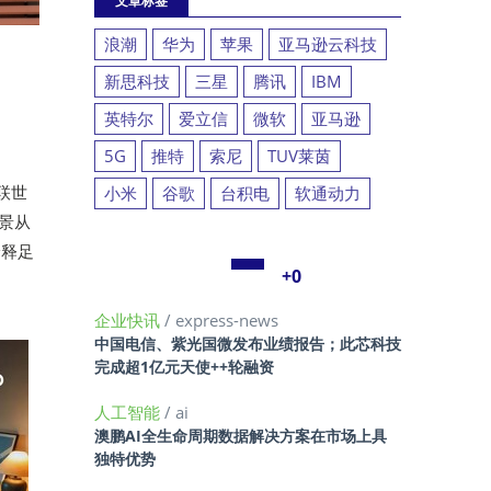
文章标签
浪潮
华为
苹果
亚马逊云科技
新思科技
三星
腾讯
IBM
英特尔
爱立信
微软
亚马逊
5G
推特
索尼
TUV莱茵
联世
小米
谷歌
台积电
软通动力
取景从
诠释足
+0
企业快讯
/ express-news
中国电信、紫光国微发布业绩报告；此芯科技
完成超1亿元天使++轮融资
人工智能
/ ai
澳鹏AI全生命周期数据解决方案在市场上具
独特优势