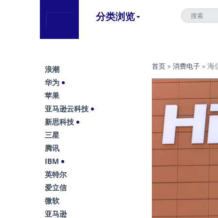
分类浏览
海
首页
»
消费电子
»
浪潮
华为
苹果
亚马逊云科技
新思科技
三星
腾讯
IBM
英特尔
爱立信
微软
亚马逊