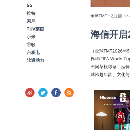
5G
推特
2月前
57
全球TMT
•
索尼
TUV莱茵
海信开启
小米
谷歌
（全球TMT2026
台积电
界杯(FIFA Wor
软通动力
民间草根球场，延伸
球跨越年龄、文化与