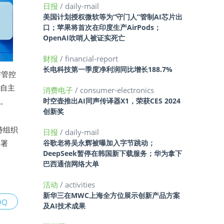
日报
/ daily-mail
美国计划授权微软等为“守门人”管制AI芯片出
口；苹果将首次在印度生产AirPods；
OpenAI吹哨人被证实死亡
财报
/ financial-report
长电科技第一季度净利润同比增长188.7%
与管控
的自主
消费电子
/ consumer-electronics
中。
时空壶推出AI同声传译器X1，荣获CES 2024
创新奖
支持组织
日报
/ daily-mail
部署
谷歌老将吴永辉被曝加入字节跳动；
DeepSeek暂停在韩国新下载服务；华为拿下
巴西通信网络大单
活动
/ activities
新华三在MWC上海全方位展示创新产品方案
QQ
及AI技术成果