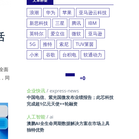
文章标签
浪潮
华为
苹果
亚马逊云科技
新思科技
三星
腾讯
IBM
活
英特尔
爱立信
微软
亚马逊
5G
推特
索尼
TUV莱茵
小米
谷歌
台积电
软通动力
式全面
境，同
+0
企业快讯
/ express-news
中国电信、紫光国微发布业绩报告；此芯科技
完成超1亿元天使++轮融资
人工智能
/ ai
澳鹏AI全生命周期数据解决方案在市场上具
独特优势