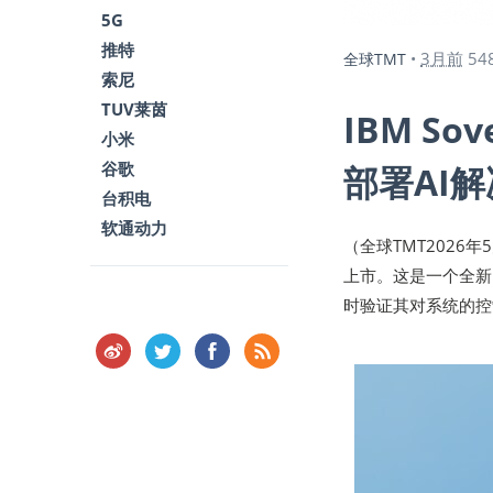
5G
推特
3月前
54
全球TMT
•
索尼
TUV莱茵
IBM So
小米
谷歌
部署AI
台积电
软通动力
（全球TMT2026年5月
上市。这是一个全新
时验证其对系统的控