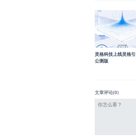
灵格科技上线灵格引
公测版
文章评论(
0
)