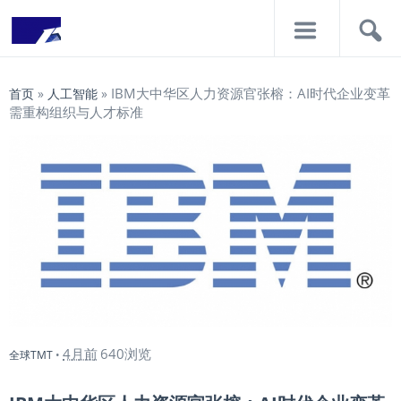
导
搜
航
索
IBM大中华区人力资源官张榕：AI时代企业变革
首页
»
人工智能
»
需重构组织与人才标准
4月前
640浏览
全球TMT
•