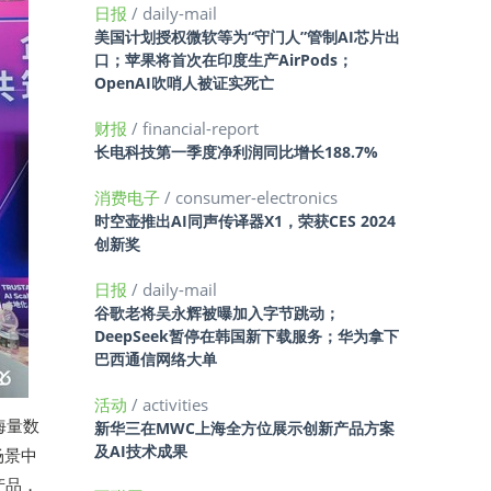
日报
/ daily-mail
美国计划授权微软等为“守门人”管制AI芯片出
口；苹果将首次在印度生产AirPods；
OpenAI吹哨人被证实死亡
财报
/ financial-report
长电科技第一季度净利润同比增长188.7%
消费电子
/ consumer-electronics
时空壶推出AI同声传译器X1，荣获CES 2024
创新奖
日报
/ daily-mail
谷歌老将吴永辉被曝加入字节跳动；
DeepSeek暂停在韩国新下载服务；华为拿下
巴西通信网络大单
活动
/ activities
海量数
新华三在MWC上海全方位展示创新产品方案
及AI技术成果
场景中
产品，