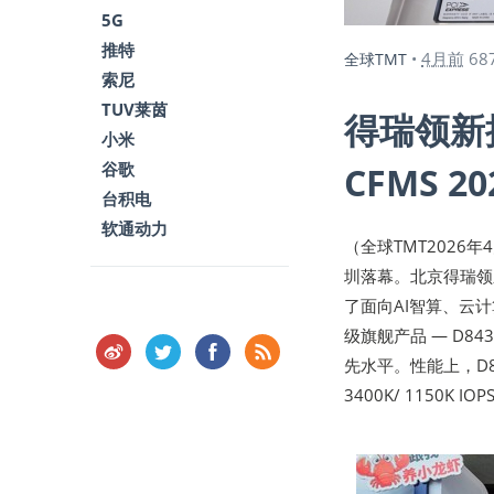
5G
推特
4月前
68
全球TMT
•
索尼
TUV莱茵
得瑞领新携
小米
谷歌
CFMS 20
台积电
软通动力
（全球TMT2026年
圳落幕。北京得瑞领新
了面向AI智算、云计
级旗舰产品 — D84
先水平。性能上，D84
3400K/ 1150