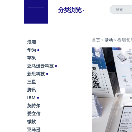
分类浏览
得瑞领新
首页
»
活动
»
浪潮
华为
苹果
亚马逊云科技
新思科技
三星
腾讯
IBM
英特尔
爱立信
微软
亚马逊