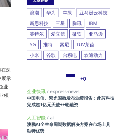
文章标签
浪潮
华为
苹果
亚马逊云科技
新思科技
三星
腾讯
IBM
英特尔
爱立信
微软
亚马逊
5G
推特
索尼
TUV莱茵
小米
谷歌
台积电
软通动力
6在深
中展示
+0
企业
企业快讯
/ express-news
行业领
中国电信、紫光国微发布业绩报告；此芯科技
完成超1亿元天使++轮融资
人工智能
/ ai
澳鹏AI全生命周期数据解决方案在市场上具
独特优势