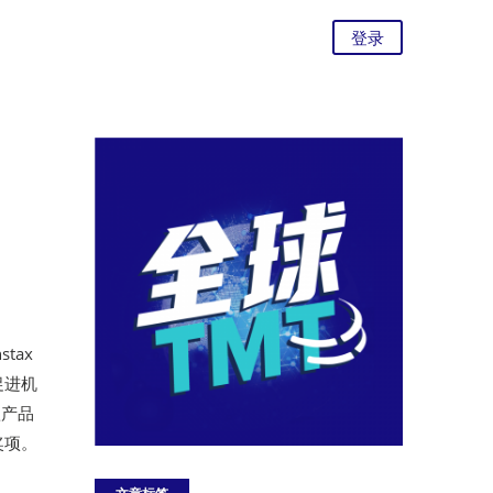
登录
tax
促进机
0款产品
奖项。