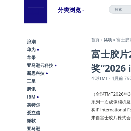
分类浏览
富士胶片
首页
»
奖项
»
浪潮
华为
富士胶片
苹果
奖“2026
亚马逊云科技
新思科技
4月前
79
全球TMT
•
三星
腾讯
（全球TMT2026
IBM
系列一次成像相机及
英特尔
构iF Internati
爱立信
来自富士胶片株式会
微软
亚马逊