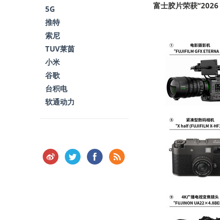
富士胶片荣获“202
5G
推特
索尼
TUV莱茵
小米
谷歌
台积电
软通动力