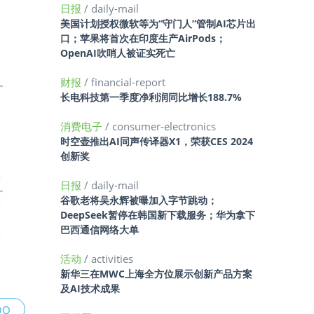
日报
/ daily-mail
美国计划授权微软等为“守门人”管制AI芯片出
口；苹果将首次在印度生产AirPods；
OpenAI吹哨人被证实死亡
财报
/ financial-report
长电科技第一季度净利润同比增长188.7%
消费电子
/ consumer-electronics
时空壶推出AI同声传译器X1，荣获CES 2024
创新奖
日报
/ daily-mail
谷歌老将吴永辉被曝加入字节跳动；
DeepSeek暂停在韩国新下载服务；华为拿下
巴西通信网络大单
活动
/ activities
新华三在MWC上海全方位展示创新产品方案
及AI技术成果
QQ