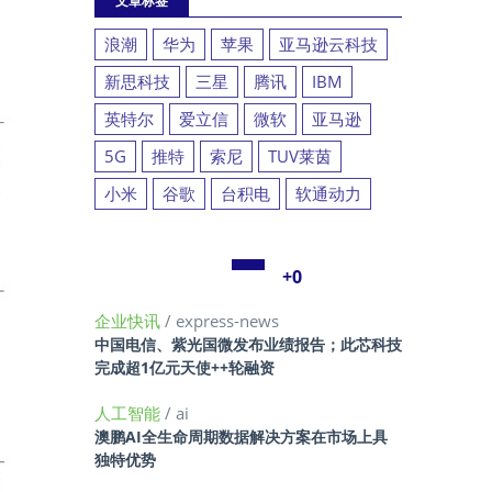
文章标签
浪潮
华为
苹果
亚马逊云科技
新思科技
三星
腾讯
IBM
英特尔
爱立信
微软
亚马逊
5G
推特
索尼
TUV莱茵
小米
谷歌
台积电
软通动力
+0
企业快讯
/ express-news
中国电信、紫光国微发布业绩报告；此芯科技
完成超1亿元天使++轮融资
人工智能
/ ai
澳鹏AI全生命周期数据解决方案在市场上具
独特优势