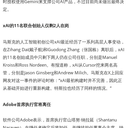
时授权使用Gemini来支撑公司AI产品，不过目前尚未做出最终决
定。
xAI的11名联合创始人仅剩2人在岗
马斯克的人工智能初创公司xAI最近经历了一系列高层人事变动，
在Zihang Dai(戴子航)和Guodong Zhang（张国栋）离职后，xAI
的11名创始成员中只剩下两人仍在公司任职，分别是Manuel
Kroiss和Ross Nordeen。有报道称，xAI从Cursor挖来两名高
管，分别是Jason Ginsberg和Andrew Milich。马斯克在X上回应
网友对这一事件的评论时称：“xAI最初构建时并不完善，因此正
从基础开始进行重新构建。特斯拉也经历了同样的情况。”
Adobe首席执行官将离任
软件公司Adobe表示，首席执行官山塔努·纳拉延（Shantanu
Narayen） 在继任者确定后将卸任，并继续担任董事会主席。纳