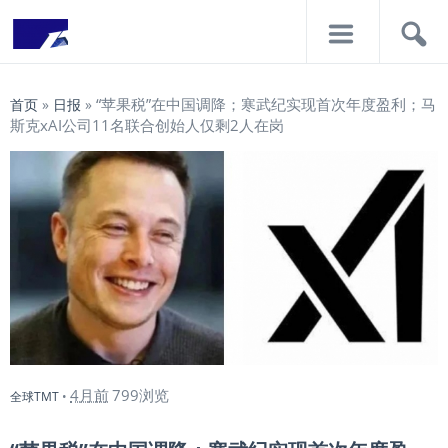
导
搜
航
索
“苹果税”在中国调降；寒武纪实现首次年度盈利；马
首页
»
日报
»
斯克xAI公司11名联合创始人仅剩2人在岗
4月前
799浏览
全球TMT
•