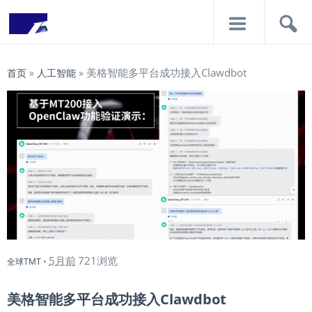
导
搜
航
索
美格智能多平台成功接入Clawdbot
首页
»
人工智能
»
5月前
721浏览
全球TMT
•
美格智能多平台成功接入Clawdbot