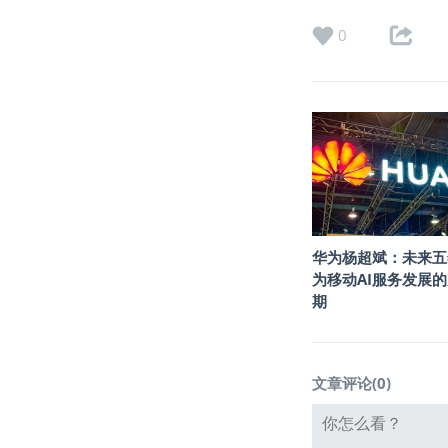
0
华为杨超斌：未来五
为移动AI服务发展
期
文章评论(
0
)