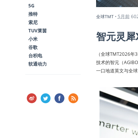
5G
推特
5月前
60
全球TMT
•
索尼
TUV莱茵
智元灵犀
小米
谷歌
（全球TMT2026
台积电
技术的智元（AGI
软通动力
一口地道英文与全球