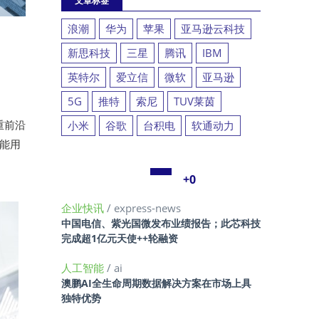
文章标签
浪潮
华为
苹果
亚马逊云科技
新思科技
三星
腾讯
IBM
英特尔
爱立信
微软
亚马逊
5G
推特
索尼
TUV莱茵
重前沿
小米
谷歌
台积电
软通动力
仅能用
+0
企业快讯
/ express-news
中国电信、紫光国微发布业绩报告；此芯科技
完成超1亿元天使++轮融资
人工智能
/ ai
澳鹏AI全生命周期数据解决方案在市场上具
独特优势