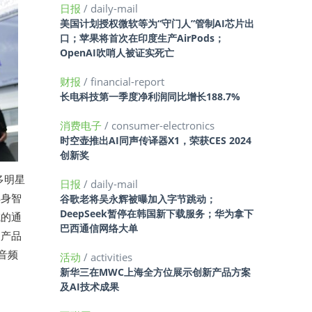
日报
/ daily-mail
美国计划授权微软等为“守门人”管制AI芯片出
口；苹果将首次在印度生产AirPods；
OpenAI吹哨人被证实死亡
财报
/ financial-report
长电科技第一季度净利润同比增长188.7%
消费电子
/ consumer-electronics
时空壶推出AI同声传译器X1，荣获CES 2024
创新奖
多明星
日报
/ daily-mail
具身智
谷歌老将吴永辉被曝加入字节跳动；
DeepSeek暂停在韩国新下载服务；华为拿下
域的通
巴西通信网络大单
人产品
路音频
活动
/ activities
新华三在MWC上海全方位展示创新产品方案
及AI技术成果