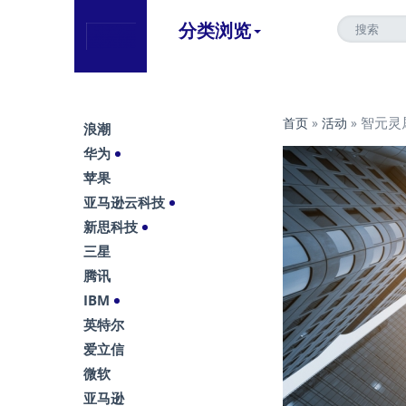
分类浏览
智元灵
首页
»
活动
»
浪潮
华为
苹果
亚马逊云科技
新思科技
三星
腾讯
IBM
英特尔
爱立信
微软
亚马逊