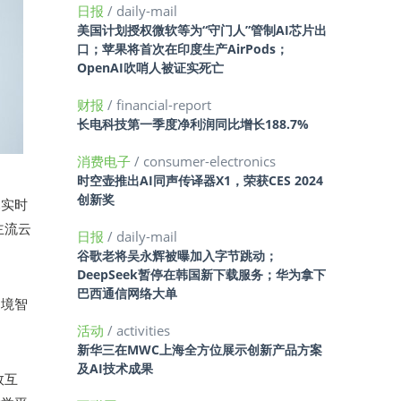
日报
/ daily-mail
美国计划授权微软等为“守门人”管制AI芯片出
口；苹果将首次在印度生产AirPods；
OpenAI吹哨人被证实死亡
财报
/ financial-report
长电科技第一季度净利润同比增长188.7%
消费电子
/ consumer-electronics
时空壶推出AI同声传译器X1，荣获CES 2024
创新奖
幕实时
主流云
日报
/ daily-mail
谷歌老将吴永辉被曝加入字节跳动；
DeepSeek暂停在韩国新下载服务；华为拿下
巴西通信网络大单
幻境智
活动
/ activities
新华三在MWC上海全方位展示创新产品方案
及AI技术成果
效互