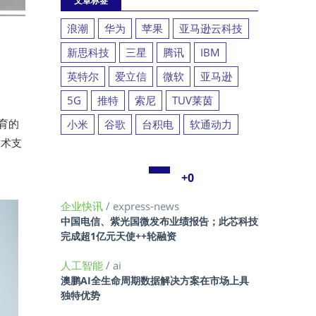
文章标签
浪潮
华为
苹果
亚马逊云科技
新思科技
三星
腾讯
IBM
英特尔
爱立信
微软
亚马逊
5G
推特
索尼
TUV莱茵
教育的
小米
谷歌
台积电
软通动力
技术支
+0
企业快讯
/ express-news
中国电信、紫光国微发布业绩报告；此芯科技
完成超1亿元天使++轮融资
人工智能
/ ai
澳鹏AI全生命周期数据解决方案在市场上具
独特优势