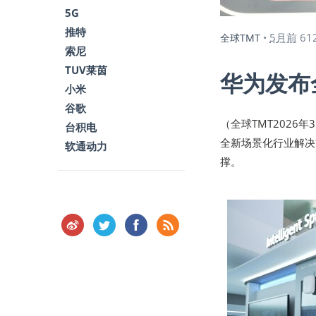
5G
推特
5月前
61
全球TMT
•
索尼
TUV莱茵
华为发布
小米
谷歌
（全球TMT2026
台积电
全新场景化行业解决
软通动力
撑。