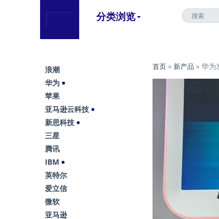
分类浏览
华为
首页
»
新产品
»
浪潮
华为
苹果
亚马逊云科技
新思科技
三星
腾讯
IBM
英特尔
爱立信
微软
亚马逊