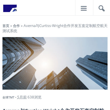
导
搜
航
索
Averna与Curtiss-Wright合作开发五套定制航空航天
首页
»
合作
»
测试系统
5月前
638浏览
全球TMT
•