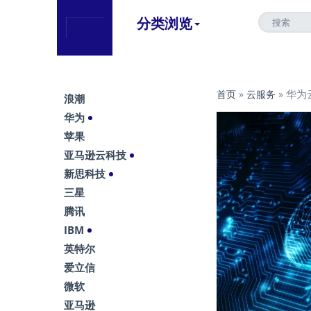
分类浏览
华为
首页
»
云服务
»
浪潮
华为
苹果
亚马逊云科技
新思科技
三星
腾讯
IBM
英特尔
爱立信
微软
亚马逊