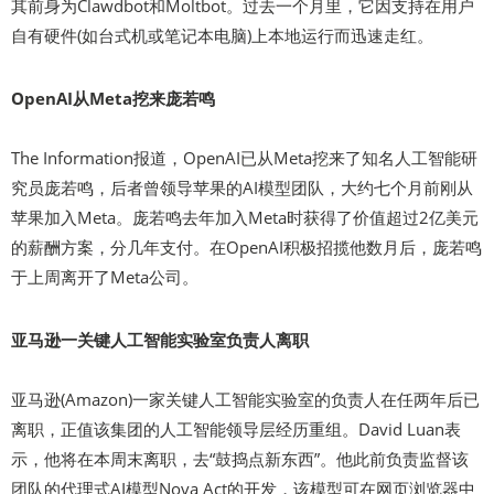
其前身为Clawdbot和Moltbot。过去一个月里，它因支持在用户
自有硬件(如台式机或笔记本电脑)上本地运行而迅速走红。
OpenAI从Meta挖来庞若鸣
The Information报道，OpenAI已从Meta挖来了知名人工智能研
究员庞若鸣，后者曾领导苹果的AI模型团队，大约七个月前刚从
苹果加入Meta。庞若鸣去年加入Meta时获得了价值超过2亿美元
的薪酬方案，分几年支付。在OpenAI积极招揽他数月后，庞若鸣
于上周离开了Meta公司。
亚马逊一关键人工智能实验室负责人离职
亚马逊(Amazon)一家关键人工智能实验室的负责人在任两年后已
离职，正值该集团的人工智能领导层经历重组。David Luan表
示，他将在本周末离职，去“鼓捣点新东西”。他此前负责监督该
团队的代理式AI模型Nova Act的开发，该模型可在网页浏览器中