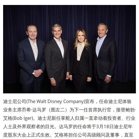
迪士尼公司(The Walt Disney Company)宣布，任命迪士尼体验
业务主席乔希·达马罗（图左二）为下一任首席执行官，接替鲍勃·
艾格(Bob Iger)。迪士尼新任掌舵人归属一直牵动着投资者、行业
人士及外界观察者的目光。达马罗的任命将于3月18日迪士尼年
度股东大会上正式生效。艾格将担任公司高级顾问及董事，直至