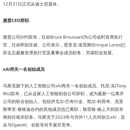
12月31日正式从迪士尼退休。
惠普CEO辞职
惠普公司(HP)宣布，任命Bruce Broussard为公司临时首席执行
官，任命即刻生效。公司表示，恩里克-洛雷斯(Enrique Lores)已
辞去总裁兼首席执行官及董事会成员职务，另谋职业发展。
xAI再失一名创始成员
马斯克旗下的人工智能公司xAI再失一名创始成员。托尼-吴(Tony
Wu)宣布，已从这家人工智能初创公司辞职，成为最新一位离开
公司的联合创始人。包括伊戈尔-巴布什金、凯尔-科西奇、克里
斯蒂安-塞格迪在内的其他成员也已离职；格雷格-杨上月则宣布
将卸任相关职务。马斯克于2023年与另外11人共同创立xAI，旨
在与OpenAI、谷歌等对手展开竞争。