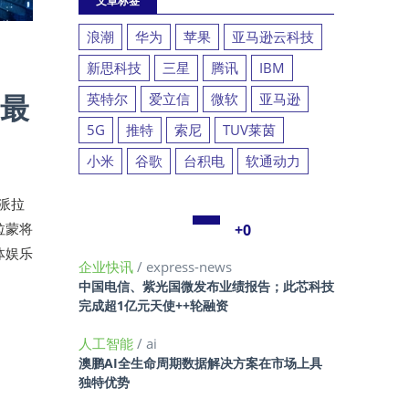
文章标签
浪潮
华为
苹果
亚马逊云科技
新思科技
三星
腾讯
IBM
署最
英特尔
爱立信
微软
亚马逊
5G
推特
索尼
TUV莱茵
小米
谷歌
台积电
软通动力
，派拉
拉蒙将
+0
体娱乐
企业快讯
/ express-news
中国电信、紫光国微发布业绩报告；此芯科技
完成超1亿元天使++轮融资
人工智能
/ ai
澳鹏AI全生命周期数据解决方案在市场上具
独特优势