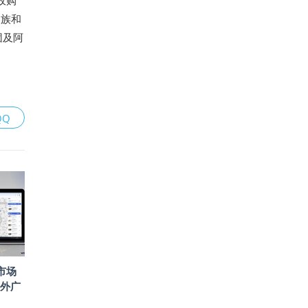
收购
家族和
团及阿
QQ
国市场
外广