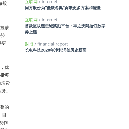
互联网
/ internet
每股
同方股份为“低碳冬奥”贡献更多方案和能量
互联网
/ internet
首款区块链忠诚奖励平台：丰之沃阿拉订数字
派拉蒙
券上链
特》
供更丰
财报
/ financial-report
长电科技2020年净利润创历史新高
时，优
包括每
向消费
C业务。
完整的
，目
视作