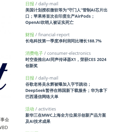
日报
/ daily-mail
美国计划授权微软等为“守门人”管制AI芯片出
口；苹果将首次在印度生产AirPods；
OpenAI吹哨人被证实死亡
财报
/ financial-report
长电科技第一季度净利润同比增长188.7%
消费电子
/ consumer-electronics
时空壶推出AI同声传译器X1，荣获CES 2024
创新奖
日报
/ daily-mail
谷歌老将吴永辉被曝加入字节跳动；
DeepSeek暂停在韩国新下载服务；华为拿下
巴西通信网络大单
活动
/ activities
新华三在MWC上海全方位展示创新产品方案
董事会
及AI技术成果
BD