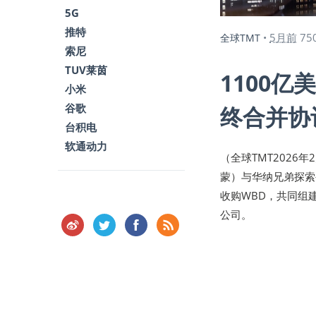
5G
推特
5月前
75
全球TMT
•
索尼
TUV莱茵
1100
小米
谷歌
终合并协
台积电
软通动力
（全球TMT2026年2月
蒙）与华纳兄弟探索
收购WBD，共同组
公司。