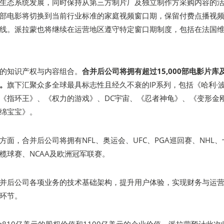
生态系统发展，同时保持从第三方制片厂及独立制作方采购内容的
部电影将切换到当前行业标准的家庭视频窗口期，保留付费点播视
线。派拉蒙也将继续在运营地区遵守特定窗口期制度，包括在法国
的知识产权与内容组合。
合并后公司将拥有超过15,000部电影片库
。
旗下汇聚众多全球最具标志性且经久不衰的IP系列，包括《哈利·
《指环王》、《权力的游戏》、DC宇宙、《忍者神龟》、《变形金
绵宝宝》。
面，合并后公司将拥有NFL、奥运会、UFC、PGA巡回赛、NHL、
榄球赛、NCAA及欧洲冠军联赛。
并后公司各项业务的技术基础架构，提升用户体验，实现财务与运
环节。