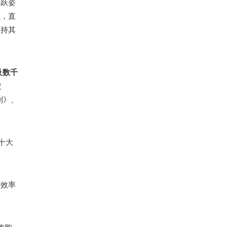
活跃姿
频，直
维持其
及数千
波
刚》、
十大
营效率