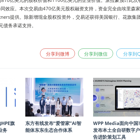
为810亿美元的股权价值和1100亿美元的企业价值。派拉蒙预计此次
协同效应。本次交易由470亿美元股权融资支持，资金完全由埃里森
ital Partners提供。除新增现金股权投资外，交易还获得美国银行、花旗集
美元债务承诺支持。
分享到微博
分享到微信
分享到
购HPE旗
东方有线发布“爱管家”AI智
WPP Media面向中
s业务
能体东东生态合作体系
发布本土全自研数字户
告进阶策划工具