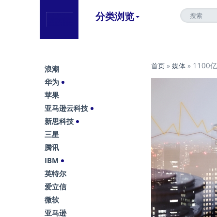
分类浏览
110
首页
»
媒体
»
浪潮
华为
苹果
亚马逊云科技
新思科技
三星
腾讯
IBM
英特尔
爱立信
微软
亚马逊