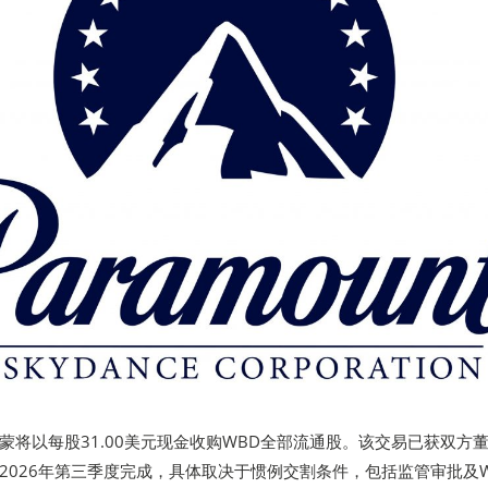
蒙将以每股31.00美元现金收购WBD全部流通股。该交易已获双方
2026年第三季度完成，具体取决于惯例交割条件，包括监管审批及W