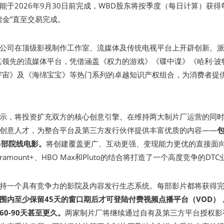
能于2026年9月30日前完成，WBD股东将按季度（每日计算）获得
补偿金”直至交易完成。
公司在顶级影视制作工作室、流媒体及传统电视平台上开辟创新。
其领先的流媒体平台，凭借涵盖《权力的游戏》《碟中谍》《哈利·波
宇宙》及《海绵宝宝》等热门系列的卓越知识产权组合，为消费者提
示，将投资扩充双方的核心创意引擎。在维持两大制片厂运营的同
创意人才，为整合平台及第三方发行伙伴提供丰富优质的内容——
5部院线电影。
将创建覆盖更广、互动更强、变现能力更优的直接面
ramount+、HBO Max和Pluto的结合将打造了一个高度竞争的DT
持一个具有竞争力的影院及内容发行生态系统。每部影片都将获得
围内至少保留45天的窗口期后才可登陆付费视频点播平台（VOD）
0-90天甚至更久。
两家制片厂将继续通过自有及第三方平台授权影