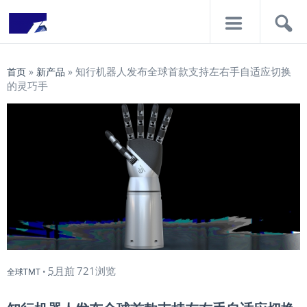
导
搜
航
索
知行机器人发布全球首款支持左右手自适应切换
首页
»
新产品
»
的灵巧手
5月前
721浏览
全球TMT
•