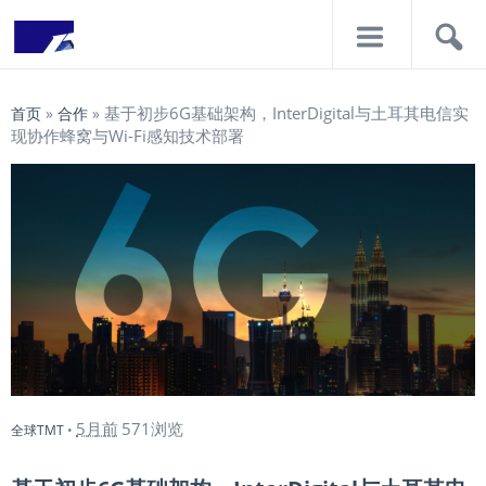
导
搜
航
索
基于初步6G基础架构，InterDigital与土耳其电信实
首页
»
合作
»
现协作蜂窝与Wi-Fi感知技术部署
5月前
571浏览
全球TMT
•