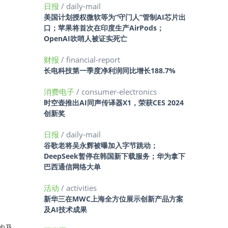
日报
/ daily-mail
美国计划授权微软等为“守门人”管制AI芯片出
口；苹果将首次在印度生产AirPods；
OpenAI吹哨人被证实死亡
财报
/ financial-report
长电科技第一季度净利润同比增长188.7%
消费电子
/ consumer-electronics
时空壶推出AI同声传译器X1，荣获CES 2024
创新奖
日报
/ daily-mail
谷歌老将吴永辉被曝加入字节跳动；
DeepSeek暂停在韩国新下载服务；华为拿下
巴西通信网络大单
活动
/ activities
新华三在MWC上海全方位展示创新产品方案
及AI技术成果
构及