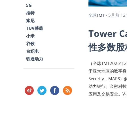
5G
推特
5月前
12
全球TMT
•
索尼
TUV莱茵
Tower 
小米
谷歌
性多数股
台积电
软通动力
（全球TMT2026年2
于亚太地区的数字身份及移动
Security，MA
助力银行、金融科技
应用及交易安全。V-