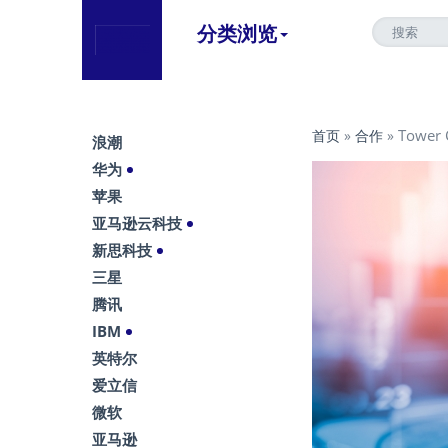
分类浏览
Towe
首页
»
合作
»
浪潮
华为
苹果
亚马逊云科技
新思科技
三星
腾讯
IBM
英特尔
爱立信
微软
亚马逊