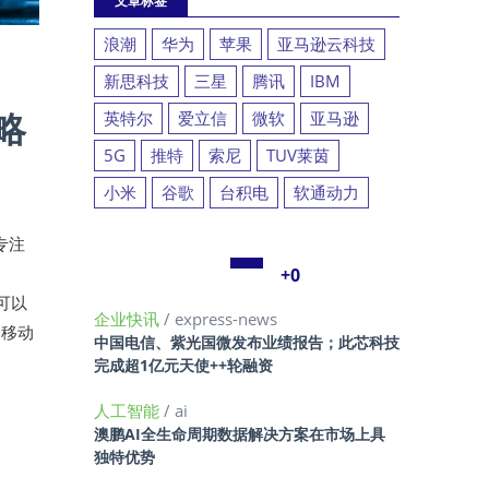
文章标签
浪潮
华为
苹果
亚马逊云科技
新思科技
三星
腾讯
IBM
战略
英特尔
爱立信
微软
亚马逊
5G
推特
索尼
TUV莱茵
小米
谷歌
台积电
软通动力
对专注
+0
台可以
企业快讯
/ express-news
护移动
中国电信、紫光国微发布业绩报告；此芯科技
完成超1亿元天使++轮融资
人工智能
/ ai
澳鹏AI全生命周期数据解决方案在市场上具
独特优势